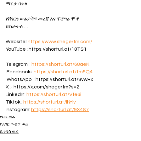
ማርታ በቀለ
የሸገርን ወሬዎች፣ መረጃ እና ፕሮግራሞች 
ይከታተሉ…
Website፡ 
https://www.shegerfm.com/
YouTube : https://shorturl.at/18TS1         
Telegram :  
https://shorturl.at/68aeK
 Facebook፡  
https://shorturl.at/tm5Q4
 WhatsApp  : https://shorturl.at/8vwRx 
X :- https://x.com/shegerfm?s=2 
LinkedIn: 
https://shorturl.at/Vfe6i
Tiktok : 
https://shorturl.at/lhYiv
Instagram: 
https://shorturl.at/9X4S7
የዛሬ ወሬ
የአገር ውስጥ ወሬ
ቢዝነስ ወሬ