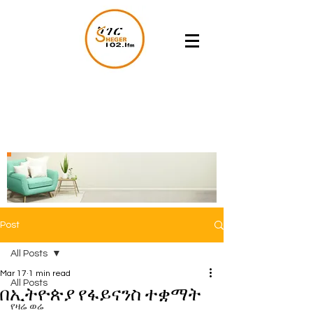
Post
All Posts
Mar 17
1 min read
All Posts
በኢትዮጵያ የፋይናንስ ተቋማት
የዛሬ ወሬ