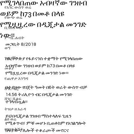
የሚገላበጠው አብዛኛው ገንዘብ
የአገር ውስጥ ወሬ
ወይም ከ73 በመቶ በላዩ
የውጭ ወሬ
የሚዟዟረው በዲጂታል መንገድ
ቢዝነስ ወሬ
ነው፡፡
ምጣኔ ሐብት
መጋቢት 8/2018
ወግ
ጉዳያችን
በኢትዮጵያ የፋይናንስ ተቋማት የሚገላበጠው 
አብዛኛው ገንዘብ ወይም ከ73 በመቶ በላዩ 
መቆያ
የሚዟዟረው በዲጂታል መንገድ ነው፡፡
የጨዋታ እንግዳ
በተያዘው የበጀት ዓመት በ6ት ወራት ውስጥ ብቻ 
ሸገር ካፌ
14.56 ትሪሊዮን ብር በዲጂታል መንገድ 
ሸገር ሼልፍ
ተገላብጧል፡፡
ትዝታ ዘ አራዳ
ይህ በዲጂታል ገንዘብ ማስተላለፍ ጊዜን 
ልዩ ወሬ
የሚቆጥብ፣ ምቹ መሆኑ ቢጠቀስም የአገልግሎት 
የገበያ ቅኝት
ክፍያውና ሌሎች ተቆራጮች መኖርና 