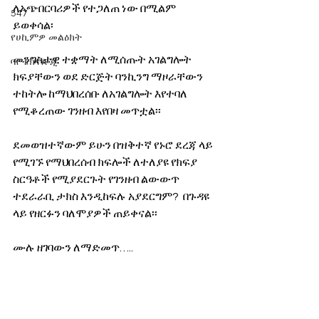
ለአጭበርባሪዎች የተጋለጠ ነው በሚልም 
547
ይወቀሳል፡
የሀኪምዎ መልዕክት
መንግስታዊ ተቋማት ለሚሰጡት አገልግሎት 
ባዮቴክኖሎጂ
ክፍያቸውን ወደ ድርጅት ባንኪንግ ማዞራቸውን 
ተከትሎ ከማህበረሰቡ ለአገልግሎት እየተባለ 
የሚቆረጠው ገንዘብ እየበዛ መጥቷል፡፡
ደመወዝተኛውም ይሁን በዝቅተኛ የኑሮ ደረጃ ላይ 
የሚገኙ የማህበረሰብ ክፍሎች ለተለያዩ የክፍያ 
ስርዓቶች የሚያደርጉት የገንዘብ ልውውጥ 
ተደራራቢ ታክስ እንዲከፍሉ አያደርግም?  በጉዳዩ 
ላይ የዘርፉን ባለሞያዎች ጠይቀናል፡፡ 
ሙሉ ዘገባውን ለማድመጥ….. 