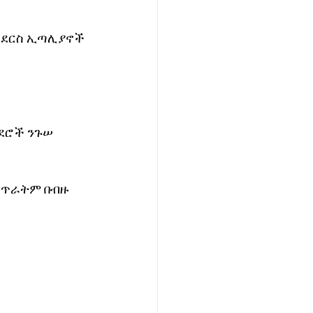
ሳይደርስ ኢጣሊያኖች 
ደሮች ንጉሠ 
 ጥራትም በብዙ 