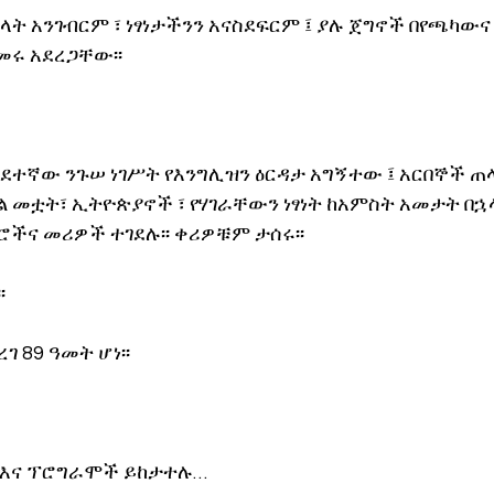
ት አንገብርም ፣ ነፃነታችንን አናስደፍርም ፤ ያሉ ጀግኖች በየጫካውና
መሩ አደረጋቸው፡፡
ስደተኛው ንጉሠ ነገሥት የእንግሊዝን ዕርዳታ አግኝተው ፤ አርበኞች 
 መቷት፣ ኢትዮጵያኖች ፣ የሃገራቸውን ነፃነት ከአምስት አመታት በኋላ
ችና መሪዎች ተገደሉ፡፡ ቀሪዎቹም ታሰሩ፡፡
፡
 89 ዓመት ሆነ፡፡ 
 እና ፕሮግራሞች ይከታተሉ… 