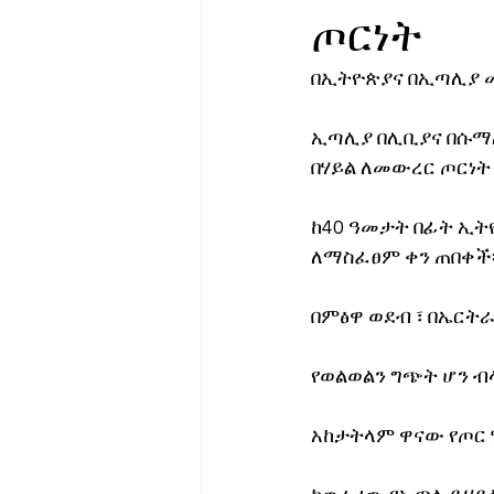
ጦርነት
የሀኪምዎ መልዕክት
ባዮቴክ
በኢትዮጵያና በኢጣሊያ መካ
ኢጣሊያ በሊቢያና በሱማሊ
በሃይል ለመውረር ጦርነት 
ከ40 ዓመታት በፊት ኢት
ለማስፈፀም ቀን ጠበቀች፡
በምፅዋ ወደብ ፣ በኤርትራ
የወልወልን ግጭት ሆን ብላ
አከታትላም ዋናው የጦር 