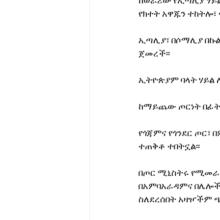
ከወራሪው የኢጣሊያ ሃይል
የክተት አዋጁን ተከትሎ፣
ኢጣሊያ፣ በሶማሊያ በኩል
ጀመረች፡፡
ኢትዮጵያም ባላት ሃይል ለ
ከማይጨው ጦርነት በፊት፣
የጎጃምና የጎንደር ጦር፣
ተጠቅቶ ተበትኗል፡፡
በጦር ሚኒስትሩ የሚመራው
በአምባአራዳምና በሌሎች 
ስለደረሰበት አዛዦችም ጭ