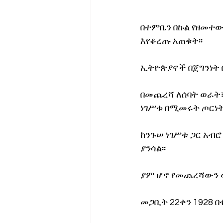
በተምቤን በኩል የዘመተው 
እየቆረጡ አጠቁት፡፡ 
ኢትዮጵያኖች በጀግንነት 
በመጨረሻ ለሰባት ወራት
ነገሥቱ በሚመሩት ጦርነት
ከንጉሠ ነገሥቱ ጋር አብ
ያንሳል፡፡
ያም ሆኖ የመጨረሻውን 
መጋቢት 22ቀን 1928 