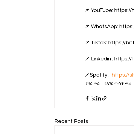
📌 YouTube: https://
📌 WhatsApp: https:
📌 Tiktok: https://bit
📌 Linkedin : https:/
📌Spotify :  
https://s
የዛሬ ወሬ
የአገር ውስጥ ወሬ
Recent Posts