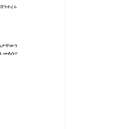
 ሸንተረሩ 
ጠላታቸውን 
 መለሱ፡፡ 