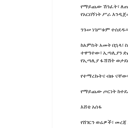
የማይጨው ሽንፈት፣ ለጠላ
የአርበኝነት ሥራ እንዲጀ
ንጉሠ ነገሥቱም ተሰደዱ፡፡
ከአምስት አመት በኋላ፣ 
ተዋግተው፣ ኢጣሊያን ድል
የኢጣሊያ ፋሽሽት ወታደሮ
የተማረኩትና ብዙ ናቸው፡
የማይጨው ጦርነት ከተደረገ
እሸቴ አሰፋ
የሸገርን ወሬዎች፣ መረጃ