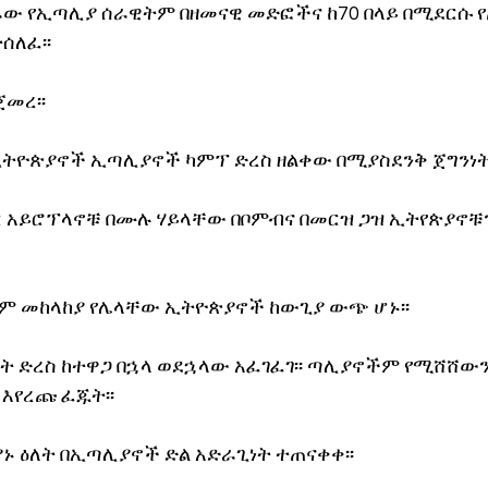
ው የኢጣሊያ ሰራዊትም በዘመናዊ መድፎችና ከ70 በላይ በሚደርሱ የ
ሰለፈ፡፡
ጀመረ፡፡
ትዮጵያኖች ኢጣሊያኖች ካምፕ ድረስ ዘልቀው በሚያስደንቅ ጀግንነት 
ጦር አይሮፕላኖቹ በሙሉ ሃይላቸው በቦምብና በመርዝ ጋዝ ኢትየጵያኖቹ
ምንም መከላከያ የሌላቸው ኢትዮጵያኖች ከውጊያ ውጭ ሆኑ፡፡
 ድረስ ከተዋጋ በኋላ ወደኋላው አፈገፈገ፡፡ ጣሊያኖችም የሚሸሸውን
 እየረጩ ፈጁት፡፡
ኑ ዕለት በኢጣሊያኖች ድል አድራጊነት ተጠናቀቀ፡፡