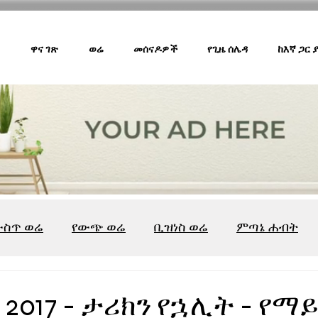
ዋና ገጽ
ወሬ
መሰናዶዎች
የጊዜ ሰሌዳ
ከእኛ ጋር
ውስጥ ወሬ
የውጭ ወሬ
ቢዝነስ ወሬ
ምጣኔ ሐብት
ሸገር ካፌ
ሸገር ሼልፍ
ትዝታ ዘ አራዳ
ልዩ ወሬ
የ
 2017 - ታሪክን የኋሊት - የ