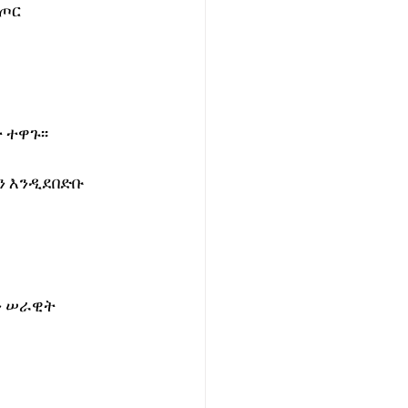
ጦር 
ተዋጉ፡፡
ን እንዲደበድቡ 
 ሠራዊት 