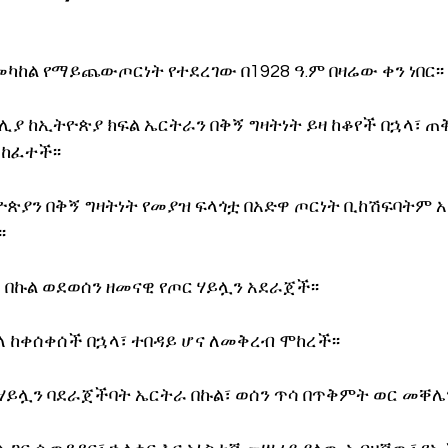
ኖሎጂ
ከል የማይጨውጦርነት የተደረገው በ1928 ዓ.ም በዛሬው ቀን ነበር፡፡
ያ ከኢትዮጵያ ክፍል ኤርትራን በቅኝ ግዛትነት ይዛ ከቆየች በኋላ፣ ጠ
ከፈተች፡፡
ዮጵያን በቅኝ ግዛትነት የመያዝ ፍላጎቷ በአድዋ ጦርነት ቢከሽፍባትም 
፡
 በኩል ወደወሰን ዘመናዊ የጦር ሃይሏን አደራጀች፡፡
 ከቀሰቀሰች በኋላ፣ ተበዳይ ሆና ለመቅረብ ሞከረች፡፡ 
ሃይሏን ባደራጀችባት ኤርትራ በኩል፣ ወሰን ጥሳ በጥቅምት ወር መቐሌን