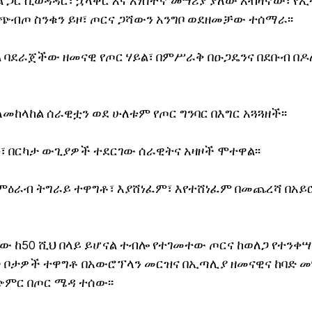
 ጋር ሲወዳዳር፣ ኋላቀር እና አነስተኛ መሣሪያ ያለው አብዛኛው፣ የኢ
 ጭብጦ ስንቁን ይዞ፣ ጦርና ጋሻውን አንግቦ ወደዘመቻው ተሰማራ፡፡
 ባደራጀችው ዘመናዊ የጦር ሃይል፣ በምሥራቅ በዑጋዴንና በደቡብ በዶሎ
መከላከል ሰራዊቷን ወደ ሁለቱም የጦር ግንባር በእግር አጓጓዘች፡፡
 በርካታ ውጊያዎች ተደርገው ሰራዊትና አዛዞች ሞተዋል፡፡
 በምዕራብ ትግራይ ተዋግቶ፣ እያሸነፈም፣ እየተሸነፈም በመጨረሻ በአይ
 ከ50 ሺህ በላይ ይሆናል ተብሎ የተገመተው ጦርና ከወለጋ የተንቀሣ
ቦታዎች ተዋግቶ በአውሮፕላን መርዝና በኢጣሊያ ዘመናዊና ከባድ መ
ምር በጦር ሜዳ ተሰው፡፡