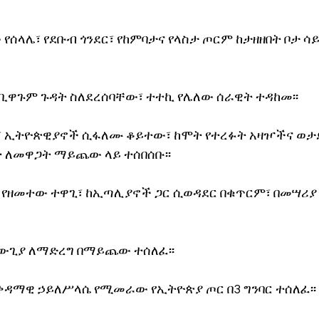
የሰላሌ፣ የደቡብ ጎንደር፣ የከምባታና የላስታ ጦርም ከታዘዘበት ቦታ 
ቢዋጉም ጉዳት ስለደረሰባቸው፣ ተተኪ የሌለው ሰራዊት ተዳከመ፡፡
፣ ኢትዮጵዊያኖች ሲፋለሙ ቆይተው፣ ከሞት የተረፉት አዛዦችና ወታ
 ለመዋጋት ማይጨው ላይ ተሰበሰቡ፡፡
ሮ የዘመተው ተዋጊ፣ ከኢጣሊያኖች ጋር ሲወዳደር በቁጥርም፣ በመሣሪያ
ውጊያ ለማድረግ በማይጨው ተሰለፈ፡፡
በቀዳማዊ ኃይለሥላሴ የሚመራው የኢትዮጵያ ጦር በ3 ግንባር ተሰለፈ፡፡