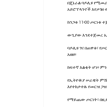
በጄኔራል ባዶሊዩ የሚመራ
አይሮፕላንኖች እየታገዘ ተ
ከንጋቱ 11፡00 ጦርነቱ ተ
ውጊያው እንደተጀመረ ኢ
ባዶሊዩ ገና በጠዋቱ፣ የ
አዘዘ፡፡
ከፍተኛ እልቂት ሆነ፡፡ 
የኢትዮጵያ ሠራዊት ምሽት
እየተከታተሉ የመርዝ ጋዝ
የማይጨው ጦርነት፣ በዚያ