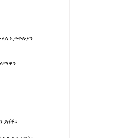
ቅላላ ኢትዮጵያን 
አላማዋን 
 ያዘች፡፡