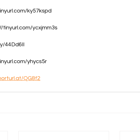
tinyurl.com/ky57kspd
//tinyurl.com/ycxjmm3s
.ly/44Dd6Il
/tinyurl.com/yhycs5r
horturl.at/QG8f2