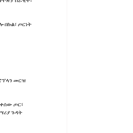
ትዮጵያ ሰራዊት፣ 
 በኩል፣ ጦርነት 
ሮፕላን መርዝ 
ቀሰው ጦር፣ 
ሣሪያ ጉዳት 