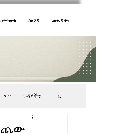
 ያስተዋውቁ
ስለ እኛ
መገናኛችን
ወግ
ጉዳያችን
ገበያ ቅኝት
547
ማይጨው