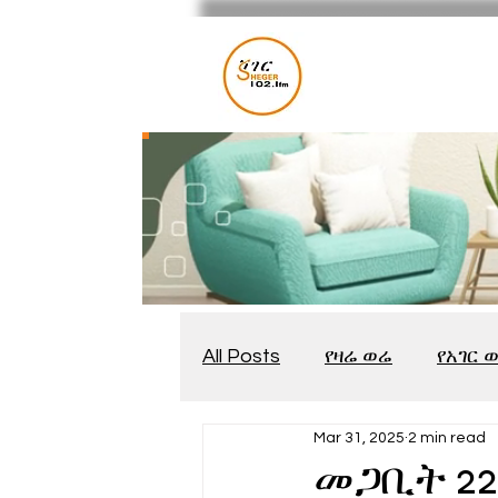
All Posts
የዛሬ ወሬ
የአገር 
Mar 31, 2025
2 min read
መቆያ
የጨዋታ እንግዳ
መጋቢት 22