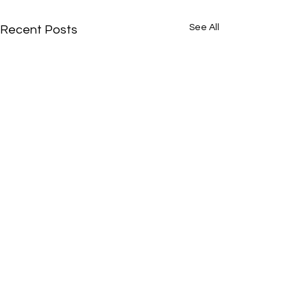
See All
Recent Posts
የሐምሌ 30 2018 የውጪ ሀገር
በኢትዮጵያ ወጥ የሆ
ወሬዎች
ማዕቀፍ ሳይበጀለት 
እየተደረገ የሚገኘው
#አራን ኢራን በአሜሪካ አዲስ ጥቃት
ሐምሌ 30 2018 በኢ
የወንጀል ፍርድ ሂደት 
Comments
የሚከፈትብኝ ከሆነ እኔም የባህረ
ፍትሕን ከማረጋገጥ 
የሆነ ሕጋዊ ማዕቀፍ ሳ