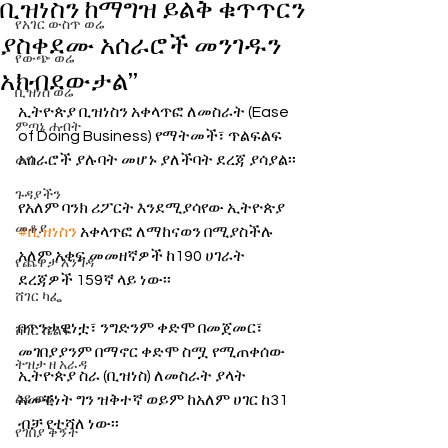
ቢዝነስን ከማግዝ ይልቅ ቁጥጥርን
የአገር ውስጥ ወሬ
ያስቀደሙ አሰራሮች መንገዱን
የውጭ ወሬ
አክብደውታል’’
ቢዝነስ ወሬ
ኢትዮጵያ ቢዝነስን አቀላጥፎ ለመስራት (Ease 
ምጣኔ ሐብት
of Doing Business) የማትመች፣ ጥልፍልፍ 
አሰራሮች ያሉባት መሆኑ ያለችባት ደረጃ ያሳያል፡፡
ወግ
ጉዳያችን
የአለም ባንክ ሪፖርት እንደሚያሳየው ኢትዮጵያ 
መቆያ
#ቢዝነስን
 አቀላጥፎ ለማከናወን በሚያስችሉ 
አለም አቀፍ መመዘኛዎች ከ190 ሀገራት 
የጨዋታ እንግዳ
ደረጃዎች 159ኛ ላይ ነው፡፡
ሸገር ካፌ
በጥንታዊነቷ፣ ንግድንም ቀድሞ በመጀመር፣ 
ሸገር ሼልፍ
መገበያያንም በማኖር ቀድሞ ስሟ የሚጠቀሰው 
ትዝታ ዘ አራዳ
ኢትዮጵያ ስራ (ቢዝነስ) ለመስራት ያላት 
ልዩ ወሬ
አመቺነት ግን ዝቅተኛ ወይም ከአለም ሀገር ከ31 
ብቻ የተሻለ ነው፡፡
የገበያ ቅኝት