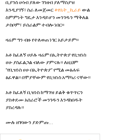
ቢያንስ ሀሳብ ያለው ገንዘብ ያለማስያዝ 
እንዲያገኝ፣ ስራ ለመጀመር 
#የቤት_ኪራይ
 ውል 
ስምምነት ግዴታ እንዳይሆን መንገዱን ማቅለል 
ታስቦም፣ ይሰራልም ተብሎ ነበር፡፡
ዛሬም ግን ብዙ የተለወጠ ነገር አይታይም፡፡
አቶ ከፈለኝ ሀይሉ ዛሬም በኢትዮጵያ የቢዝነስ 
ሀሁ ያስፈልጋል ብለው ያምናሉ፡፡ ለዚህም 
"የቢዝነስ ሀሁ በኢትዮጵያ" የሚል መፅሐፍ  
ፅፈዋል፡፡ በሞያቸውም የቢዝነስ አማካሪ ናቸው፡፡
አቶ ከፈለኝ ቢዝነስ ከማገዝ ይልቅ ቁጥጥርን 
ያስቀደሙ አሰራሮች መንገዱን እንዳከበዱት 
ያስረዳሉ፡፡
ሙሉ ዘገባውን ያድምጡ… 