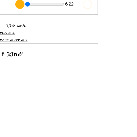
6:22
ንጋቱ  ሙሉ
የዛሬ ወሬ
የአገር ውስጥ ወሬ
See All
Recent Posts