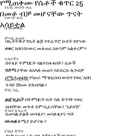
የሚጠቀሙ የሴቶች ቁጥር 25
የአገር ውስጥ ወሬ
በመቶ ብቻ መሆናቸው ጥናት
የውጭ ወሬ
አሳይቷል
ቢዝነስ ወሬ
ምጣኔ ሐብት
በኢትዮጵያ የሴት ልጅ የተፈጥሮ ዑደት የሆነው 
የወር አበባ ከነውር መቆጠሩ አሁንም አልቀረም።
ወግ
ጉዳያችን
በተለይ ትምህርት ባልተስፋፋበት፣ ሴቶች 
መቆያ
ዕድሜያቸው ለአካለ መጠን ሳይደርሱ ለጋብቻ 
በሚታጩበት የገጠሩ ማኅበረሰብ ውስጥ የወር አበባ 
የጨዋታ እንግዳ
ጉዳይ ሸክሙ ይከብዳል።
ሸገር ካፌ
ልጃገረዶች በትምህርት ቤት ሳሉ ድንገት የወር 
ሸገር ሼልፍ
አበባቸው መጥቶ ደም ቢፈሳቸው፤ "አይዞሽ" 
ትዝታ ዘ አራዳ
ከመባል ይልቅ መሳቂያ፣ መሳለቂያና ጣት 
ልዩ ወሬ
መጠቋቆሚያ ይሆናሉ።
የገበያ ቅኝት