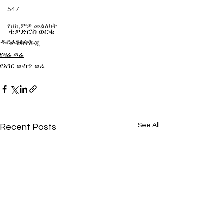
547
የሀኪምዎ መልዕክት
ቴዎድሮስ ወርቁ
ዱር እንስሳት
ባዮቴክኖሎጂ
የዛሬ ወሬ
የአገር ውስጥ ወሬ
See All
Recent Posts