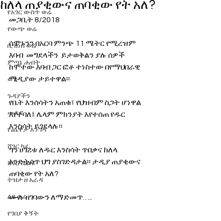
ከለላ ጠያቂውና ጠባቂው የት አለ?
የአገር ውስጥ ወሬ
መጋቢት 8/2018
የውጭ ወሬ
ሰሞኑንን በአርባ ምንጭ 11 ሜትር የሚረዝም 
ቢዝነስ ወሬ
እባብ  መግደላችን  ይታወቅልን ያሉ ሰዎች 
ምጣኔ ሐብት
ከሞተው እባብ ጋር ፎቶ ተነስተው በየማህበራዊ 
ሚዲያው ታይተዋል፡፡
ወግ
ጉዳያችን
የቤት እንሰሳትን አጠቁ፣ የህዝብም ስጋት ሆነዋል 
መቆያ
እየተባለ፤ ሌላም ምክንያት እየተሰጠ የዱር  
እንስሳት ይገደላሉ፡፡
የጨዋታ እንግዳ
ሸገር ካፌ
ግን ሀገሪቱ ለዱር እንስሳት ጥበቃና ከለላ 
እንድትሰጥ ህግ ያስገድዳታል፡፡ ታዲያ ጠያቂውና 
ሸገር ሼልፍ
ጠባቂው የት አለ?
ትዝታ ዘ አራዳ
ልዩ ወሬ
ሙሉ ዘገባውን ለማድመጥ….. 
የገበያ ቅኝት