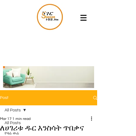
Post
All Posts
Mar 17
1 min read
All Posts
ለሀገሪቱ ዱር እንስሳት ጥበቃና
የዛሬ ወሬ