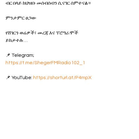
ብር በላይ ከህዝቡ መሰብሰብን ሲናገር ሰምተናል።
ምንታምር ፀጋው
የሸገርን ወሬዎች፣ መረጃ እና ፕሮግራሞች 
ይከታተሉ… 
📌 Telegram; 
https://t.me/ShegerFMRadio102_1
📌 YouTube: 
https://shorturl.at/P4mpX
📌 WhatsApp: 
https://tinyurl.com/ycxjmm3s
የዛሬ ወሬ
የአገር ውስጥ ወሬ