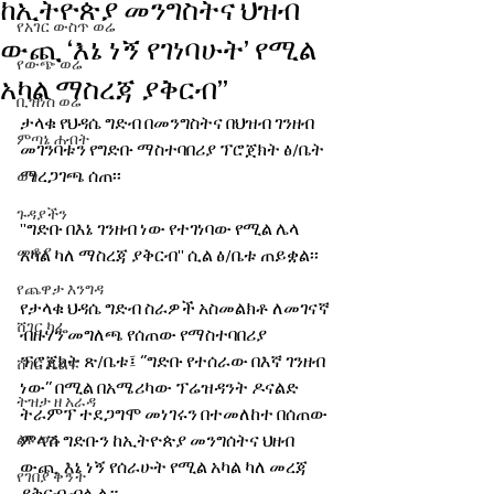
ከኢትዮጵያ መንግስትና ህዝብ
የአገር ውስጥ ወሬ
ውጪ ‘እኔ ነኝ የገነባሁት’ የሚል
የውጭ ወሬ
አካል ማስረጃ ያቅርብ’’
ቢዝነስ ወሬ
ታላቁ የህዳሴ ግድብ በመንግስትና በህዝብ ገንዘብ 
ምጣኔ ሐብት
መገንባቱን የግድቡ ማስተባበሪያ ፕሮጀክት ፅ/ቤት 
ማረጋገጫ ሰጠ፡፡ 
ወግ
ጉዳያችን
''ግድቡ በእኔ ገንዘብ ነው የተገነባው የሚል ሌላ 
መቆያ
አካል ካለ ማስረጃ ያቅርብ'' ሲል ፅ/ቤቱ ጠይቋል፡፡
የጨዋታ እንግዳ
የታላቁ ህዳሴ ግድብ ስራዎች አስመልክቶ ለመገናኛ 
ሸገር ካፌ
ብዙሃን መግለጫ የሰጠው የማስተባበሪያ 
ፕሮጀክት ጽ/ቤቱ፤ ‘’ግድቡ የተሰራው በእኛ ገንዘብ 
ሸገር ሼልፍ
ነው’’ በሚል በአሜሪካው ፕሬዝዳንት ዶናልድ 
ትዝታ ዘ አራዳ
ትራምፕ ተደጋግሞ መነገሩን በተመለከተ በሰጠው 
ልዩ ወሬ
ምላሽ ግድቡን ከኢትዮጵያ መንግሰትና ህዘብ 
ውጪ  እኔ ነኝ የሰራሁት የሚል አካል ካለ መረጃ 
የገበያ ቅኝት