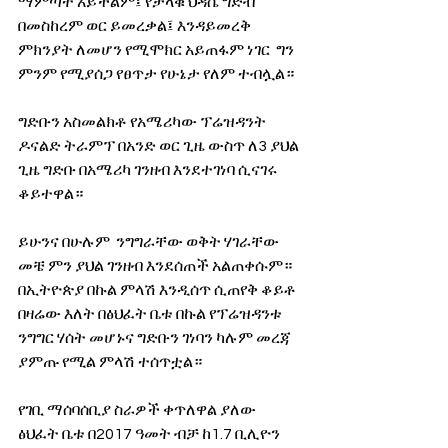
ማምጣት አይችልም፤ የታላቁ ህዳሴ ግድብ 
በመስከረም ወር ይመረቃል፤ እንዳይመረቅ 
ምክንያት ለመሆን የሚሞክር አይጠፋም ነገር  ግን 
ምንም የሚያሰጋ የፀጥታ የሁኔታ የለም ተብሏል።
ግድቡን አስመልክቶ የአሜሪካው ፕሬዝዳንት 
ዶናልድ ትራምፕ በአንድ ወር ጊዜ ውስጥ ለ3 ያህል 
ጊዜ ግድቡ በአሜሪካ ገንዘብ እንደተገነባ ሲናገሩ 
ቆይተዋል።
ይሁንና በሁሉም  ንግግራቸው ወቅት ሃገራቸው 
መቼ ምን ያህል ገንዘብ እንደሰጠች አልጠቀሱም።
በኢትዮጵያ በኩል ምላሽ እንዲሰጥ ሲጠየቅ ቆይቶ 
በዛሬው እለት በፅህፈት ቤቱ በኩል የፕሬዝዳንቱ 
ንግግር ሃሰት መሆኑና ግድቡን ገነባን ካሉም መረጃ 
ያምጡ የሚል ምላሽ ተሰጥቷል።
የገቢ ማሰባሰቢያ ስራዎች ቀጥለዋል ያለው 
ፅህፈት ቤቱ በ2017 ዓመት ብቻ ከ1.7 ቢሊዮን 