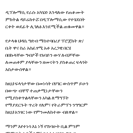
ዲፕሎማሲ የራሱ አካሄድ እንዳለው የጠቆሙት 
ምክትል ዳይሬክተሯ በዲፕሎማሲው የተሄደበት 
ርቀት ወደፊት ሊገለፅ እንደሚችል ጠቁመዋል።
የታላቁ ህዳሴ ግድብ ማስተባበሪያ ፕሮጀክት ጽ/
ቤት ዋና ስራ አስፈፃሚ አቶ አረጋዊ በርሄ 
በበኩላቸው ግብፆች የአባይን ውሃ ለብቻቸው 
ለመጠቀም ያላቸውን ዘመናትን ያስቆጠረ ፍላጎት 
አስታውሰዋል።
ከዚህ ፍላጎታቸው በመነሳት በሃገር ውስጥም ይሁን 
በውጭ ብቸኛ ተጠቃሚነታቸውን 
የሚያስቀጥልላቸውን አካል ለማግኘት 
የማያደርጉት ጥረት የለም፣ የትራምፕን ንግግርም 
ከዚህ አንፃር ነው የምንመለከተው ብለዋል።
ማንም እየተነሳ እኔ ነኝ የገነባሁት ቢል ምንም 