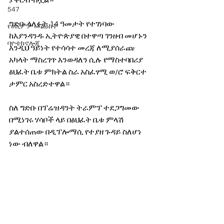
ያቅርብ ብሏል።
547
ግድቡ ላለፉት 14 ዓመታት የተገነባው 
የሀኪምዎ መልዕክት
ከእያንዳንዱ ኢትዮጵያዊ በተዋጣ ገንዘብ መሆኑን 
ባዮቴክኖሎጂ
እንዲህ ዓይነት የተሳሳተ መረጃ ለሚያሰራጩ 
አካላት ማስረገጥ እንወዳለን ሲሉ የማስተባበሪያ 
ፅህፈት ቤቱ ምክትል ስራ አስፈፃሚ ወ/ሮ ፍቅርተ 
ታምር አስረድተዋል።
ስለ ግድቡ በፕሬዝዳንት ትራምፕ ተደጋግመው 
በሚነገሩ ሃሳቦች ላይ በፅህፈት ቤቱ ምላሽ 
ያልተሰጠው በዲፕሎማሲ የተያዘ ጉዳይ ስለሆነ 
ነው ብለዋል።