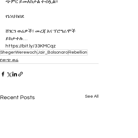
ጭምር ይመለከታል ተብሏል፡፡
የኔነህ ከበደ
ሸገርን ወሬዎች፣ መረጃ እና ፕሮግራሞች 
ይከታተሉ…
https://bit.ly/33KMCqz
ShegerWerewoch
Jair_Bolsonaro
Rebellion
የውጭ ወሬ
See All
Recent Posts