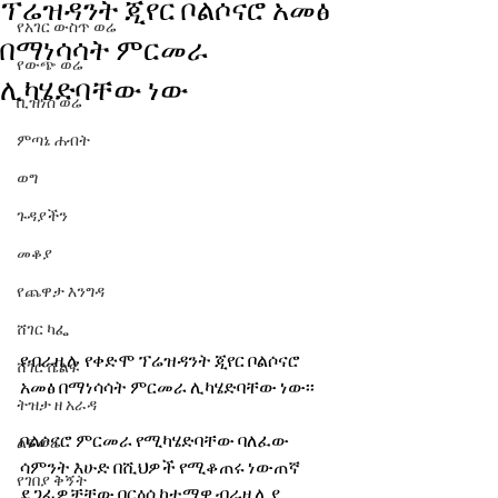
ፕሬዝዳንት ጂየር ቦልሶናሮ አመፅ
የአገር ውስጥ ወሬ
በማነሳሳት ምርመራ
የውጭ ወሬ
ሊካሄድባቸው ነው
ቢዝነስ ወሬ
ምጣኔ ሐብት
ወግ
ጉዳያችን
መቆያ
የጨዋታ እንግዳ
ሸገር ካፌ
የብራዚሉ የቀድሞ ፕሬዝዳንት ጂየር ቦልሶናሮ 
ሸገር ሼልፍ
አመፅ በማነሳሳት ምርመራ ሊካሄድባቸው ነው፡፡
ትዝታ ዘ አራዳ
ቦልሶናሮ ምርመራ የሚካሄድባቸው ባለፈው 
ልዩ ወሬ
ሳምንት እሁድ በሺህዎች የሚቆጠሩ ነውጠኛ 
የገበያ ቅኝት
ደጋፊዎቻቸው በርዕሰ ከተማዋ ብራዚሊያ 