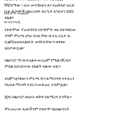
547
ፓርላማው ፣ ቤተ መንግስቱን እና የጠቅላይ ፍርድ 
ቤቱ ሕንፃዎች በወረሩበት ድርጊት እንደሆነ SBS 
የሀኪምዎ መልዕክት
ፅፏል፡፡
ባዮቴክኖሎጂ
የቀድሞው ፕሬዝዳንት በጥቅምት ወር በተካሄደው 
ዳግም ምርጫ በግራ ክንፈኛው ሉላ ኢናሲዮ ዴ 
ሲልቫ በጠባብ ልዩነት መሸነፋቸውን ዘገባው 
አስታውሷል፡፡
ቦልሶናሮ ግን ሉላ አልተመረጠም የሚል የቪዲዮ 
ምስል አሰናድተው እዩልኝ ብለው ነበር፡፡
ይህም ህጋዊውን ምርጫ ዋጋ ለማሳጣት የተደረገ 
የአመፅ ማነሳሻ ተደርጎ መቆጠሩ ተሰምቷል፡፡
ጂየር ቦልሶናሮ በአሁኑ ወቅት በአሜሪካ ይገኛሉ፡፡
ምርመራው ሌሎችንም የቀድሞ ባለስልጣናት 