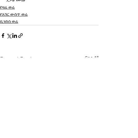
ንጋቱ ሙሉ
የዛሬ ወሬ
የአገር ውስጥ ወሬ
ቢዝነስ ወሬ
See All
Recent Posts