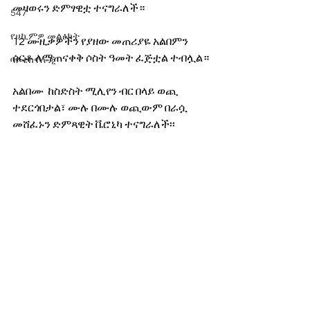
መዛወሩን ድምፃዊቷ ተናግራለች። 
547
የሀኪምዎ መልዕክት
12 ሙዚቃዎችን የያዘው መጠሪያዬ አልበምን 
ሰርቶ ለማጠናቀቅ ሶስት ዓመት ፈጅቷል ተብሏል።
ባዮቴክኖሎጂ
አልበሙ  ከስድስት ሚሊየን ብር በላይ ወጪ 
ተደርጎበታል፣ ሙሉ በሙሉ ወጪውም በራሷ 
መሸፈኑን ድምጻዊት ቬሮኒካ ተናግራለች፡፡  