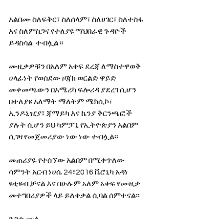
አልበሙ ስለፍቅር፣ ስለሰላም፣ ስለሀገር፣ ስለተስፋ 
እና ስለምስጋና የተለያዩ ማህበራዊ ጉዳዮች 
ይዳስሳል  ተብሏል። 
ሙዚቃዎቹን በአለም አቀፍ ደረጃ ለማስተዋወቅ 
ሀላፊነት የወሰደው ዞጃክ ወርልድ ዋይድ 
መቀመጫውን በአሜሪካ ፍሎሪዳ ያደረገ ሲሆን 
በተለያዩ አለማት ማለትም ሜክሲኮ፣ 
ኢንዶኒዢያ፣ ጃማይካ እና ኬንያ ቅርንጫፎች 
ያሉት ሲሆን ይህ ካምፓኒ የኢትዮጵያን አልበም 
ሲገዛ የመጀመሪያው ነው ነው ተብሏል፡፡ 
መጠሪያዬ የተሰኘው አልበም በሚቀጥለው 
ሳምንት አርብ ነሀሴ 24፣2016 ቬሮኒካ አዳነ 
ዩቲዩብ ቻናል እና በሁሉም አለም አቀፍ የሙዚቃ 
መተግበሪያዎች ላይ ይለቀቃል ሲባል ሰምተናል፡፡