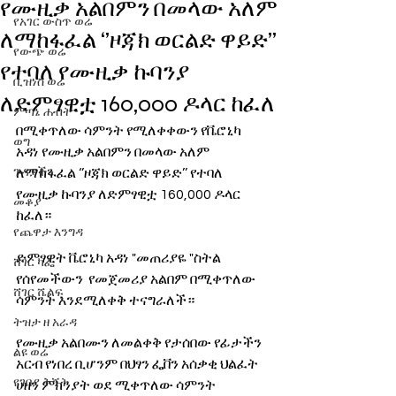
የሙዚቃ አልበምን በመላው አለም
የአገር ውስጥ ወሬ
ለማከፋፈል ‘’ዞጃክ ወርልድ ዋይድ’’
የውጭ ወሬ
የተባለ የሙዚቃ ኩባንያ
ቢዝነስ ወሬ
ለድምፃዊቷ 160,000 ዶላር ከፈለ
ምጣኔ ሐብት
በሚቀጥለው ሳምንት የሚለቀቀውን የቬሮኒካ 
ወግ
አዳነ የሙዚቃ አልበምን በመላው አለም 
ጉዳያችን
ለማከፋፈል ‘’ዞጃክ ወርልድ ዋይድ’’ የተባለ 
የሙዚቃ ኩባንያ ለድምፃዊቷ 160,000 ዶላር 
መቆያ
ከፈለ። 
የጨዋታ እንግዳ
ድምፃዊት ቬሮኒካ አዳነ "መጠሪያዬ "ስትል 
ሸገር ካፌ
የሰየመችውን  የመጀመሪያ አልበም በሚቀጥለው 
ሸገር ሼልፍ
ሳምንት እንደሚለቀቅ ተናግራለች። 
ትዝታ ዘ አራዳ
የሙዚቃ አልበሙን ለመልቀቅ የታሰበው የፊታችን 
ልዩ ወሬ
አርብ የነበረ ቢሆንም በህፃን ፌቨን አሰቃቂ ህልፈት 
የገበያ ቅኝት
ሀዘን ምክንያት ወደ ሚቀጥለው ሳምንት 