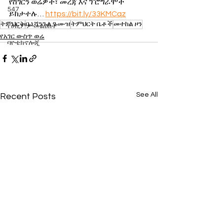
የሸገርን ወሬዎች፣ መረጃ እና ፕሮግራሞች 
547
ይከታተሉ… 
https://bit.ly/33KMCqz
ትምህርት
ቤኒሻንጉል ጉሙዝ
ትምህርት ቤቶች
መተከል ዞን
የሀኪምዎ መልዕክት
የአገር ውስጥ ወሬ
ባዮቴክኖሎጂ
See All
Recent Posts