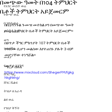
በመጭው ዓመት በ104 ትምህርት
የአገር ውስጥ ወሬ
ቤቶች ትምህርት አይጀመርም
የውጭ ወሬ
ቢዝነስ ወሬ
በቤኒሻንጉል ጉሙዝ መተከል ዞን በመጭው ዓመት 
በ104 ትምህርት ቤቶች ትምህርት አይጀመርም፡፡
ምጣኔ ሐብት
ወግ
በፀጥታ ችግር ምክንያት 107 ትምህርት ቤቶች 
ጉዳያችን
የወደሙ ሲሆን መልሰው እየተጠገኑ ያሉት 3 ብቻ 
መሆናቸው ተነግሯል፡፡
መቆያ
የጨዋታ እንግዳ
ማርታ በቀለ
https://www.mixcloud.com/ShegerFM/fgkg
ሸገር ካፌ
hkghkhg/
ሸገር ሼልፍ
ትዝታ ዘ አራዳ
ልዩ ወሬ
የገበያ ቅኝት