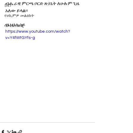
ብሔራዊ ምርጫ ቦርድ ጽ/ቤት ለሁሉም ጊዜ 
547
አለው ይላል፡፡ 
የሀኪምዎ መልዕክት
የኔነህ ሲሳይ
ባዮቴክኖሎጂ
https://www.youtube.com/watch?
v=Y4fWtGYfs-g