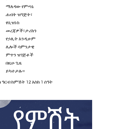
ማለዳው የምጣኔ
ሐብት ዝግጅት፣
የቢዝነስ
መረጃዎች፣ታሪክን
የኃሊት እንዲሁም
ሌሎች ሳምንታዊ
ምጥን ዝገጅቶች
በዚሁ ጊዜ
ይካተታሉ፡፡
ከ ዓርብ ከምሽት 12 እስከ 1 ሰዓት