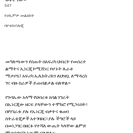
ወቅት ነው።
547
የሀኪምዎ መልዕክት
ባዮቴክኖሎጂ
መግለጫውን የሰጡት በአፍሪካ ህብረት የመሰረተ 
ልማትና ኢነርጂ ኮሚሽነር የሆኑት ሌራቶ 
ማታቦጌ፤ አፍሪካ ኤሌክትሪክን ለህዝቧ ለማዳረስ 
ገና ብዙ ስራዎች ይጠብቋታል ብለዋል።
የጉባኤው አላማ የህብረቱ አባል ሃገራት 
በኤነርጂው ዘርፍ ያላቸውን ተሞክሮ የሚጋሩበት፣ 
በየሃገራቱ ያሉ የኤነርጂ ብቃትና ቁጠባ 
ስትራቴጂዎች አተገባበር፣ያሉ ችግሮች ላይ 
በመነጋገር በዘርፉ የተሻለ ውጤት ካላቸው ልምድ 
ሚወሰድበት ነውም ብለዋል።