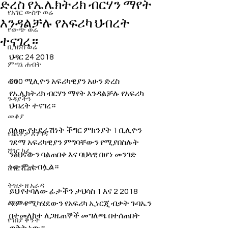
ድረስ የኤሌክትሪክ ብርሃን ማየት
የአገር ውስጥ ወሬ
እንዳልቻሉ የአፍሪካ ህብረት
የውጭ ወሬ
ተናገረ።
ቢዝነስ ወሬ
ህዳር 24 2018
ምጣኔ ሐብት
600 ሚሊዮን አፍሪካዊያን አሁን ድረስ 
ወግ
የኤሌክትሪክ ብርሃን ማየት እንዳልቻሉ የአፍሪካ 
ጉዳያችን
ህብረት ተናገረ።
መቆያ
ባለው የተደራሽነት ችግር ምክንያት 1 ቢሊዮን 
የጨዋታ እንግዳ
ገደማ አፍሪካዊያን ምግባቸውን የሚያበስሉት 
ሸገር ካፌ
ንፅህናውን ባልጠበቀ እና ባህላዊ በሆነ መንገድ 
ነውም ተብሏል።
ሸገር ሼልፍ
ትዝታ ዘ አራዳ
ይህ የተባለው ፊታችን ታህሳስ 1 እና 2 2018 
ልዩ ወሬ
ዓ.ም የሚካሄደውን የአፍሪካ ኢነርጂ ብቃት ጉባኤን 
በተመለከተ ለጋዜጠኞች መግለጫ በተሰጠበት 
የገበያ ቅኝት