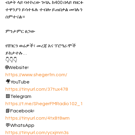
ብቃት ላይ ባተኮረው ጉባኤ ከ400 በላይ የዘርፉ 
ተዋንያን ይሳተፋሉ ተብሎ ይጠበቃል መባሉን 
ሰምተናል።
ምንታምር ፀጋው
የሸገርን ወሬዎች፣ መረጃ እና ፕሮግራሞች 
ይከታተሉ…
👇👇👇
🌐Website፡ 
https://www.shegerfm.com/
🎥YouTube 
https://tinyurl.com/37tux478
🟦Telegram 
https://t.me/ShegerFMRadio102_1
📘Facebook፡ 
https://tinyurl.com/4tx8t8wm
💬WhatsApp 
https://tinyurl.com/ycxjmm3s