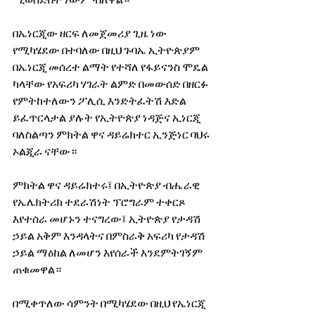
በኤነርጂው ዘርፍ ለመጀመሪያ ጊዜ ነው 
የሚካሄደው በተባለው በዚህ ጉባኤ ኢትዮጵያም 
በኤነርጂ መሰረተ ልማት የተሻለ የፋይናንስ ሞዴል 
ካላቸው የአፍሪካ ሃገራት ልምድ በመውሰድ በዘርፉ 
የምትከተለውን ፖሊሲ እንድትፈትሽ እድል 
ይፈጥርላታል ያሉት የኢትዮጵያ ነዳጅና ኢነርጂ 
ባለስልጣን ምክትል ዋና ዳይሬክተር ኢንጅነር ባህሩ 
ኦልጂራ ናቸው።
ምክትል ዋና ዳይሬክተሩ፤ በኢትዮጵያ ብሔራዊ 
የኤሌክትሪክ ተደራሽነት ፕሮግራም ተቀርጾ 
እየተሰራ መሆኑን ተናግረው፤ ኢትዮጵያ የታዳሽ 
ኃይል አቅም እንዳላትና በምስራቅ አፍሪካ የታዳሽ 
ኃይል ማዕከል ለመሆን እየሰራች እንደምትገኝም 
ጠቁመዋል።
በሚቀጥለው ሳምንት በሚካሄደው በዚህ የኤነርጂ 