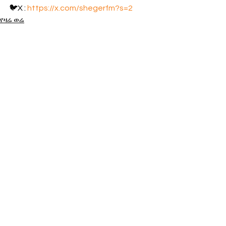
🐦X : 
https://x.com/shegerfm?s=2
የዛሬ ወሬ
የአገር ውስጥ ወሬ
See All
Recent Posts