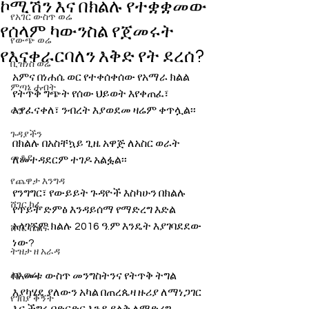
ኮሚሽን እና በክልሉ የተቋቋመው
የአገር ውስጥ ወሬ
የሰላም ካውንስል የጀመሩት
የውጭ ወሬ
የእናቀራርባለን እቅድ የት ደረሰ?
ቢዝነስ ወሬ
አምና በነሐሴ ወር የተቀሰቀሰው የአማራ ክልል 
ምጣኔ ሐብት
የትጥቅ ግጭት የሰው ህይወት እየቀጠፈ፣ 
እያፈናቀለ፣ ንብረት እያወደመ ዛሬም ቀጥሏል፡፡ 
ወግ
ጉዳያችን
በክልሉ በአስቸኳይ ጊዜ አዋጅ ለአስር ወራት 
መቆያ
ለመተዳደርም ተገዶ አልፏል፡፡ 
የጨዋታ እንግዳ
የንግግር፣ የውይይት ጉዳዮች እስካሁን በክልሉ 
ሸገር ካፌ
የጥይት ድምፅ እንዳይሰማ የማድረግ እድል 
አላገኙም ክልሉ 2016 ዓ.ም እንዴት እያገባደደው 
ሸገር ሼልፍ
ነው? 
ትዝታ ዘ አራዳ
ልዩ ወሬ
በአመቱ ውስጥ መንግስትንና የትጥቅ ትግል 
እያካሄደ ያለውን አካል በጠረጴዛ ዙሪያ ለማነጋገር 
የገበያ ቅኝት