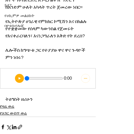
እና ችግሩ በድርድር እንዲያልቅ ለማድረግ 
547
ከአንድም ሁለት አካላት ጥረት ጀመረው ነበር፡፡
የሀኪምዎ መልዕክት
የኢትዮጵያ ሀገራዊ የምክክር ኮሚሽን እና በክልሉ 
ባዮቴክኖሎጂ
የተቋቋመው የሰላም ካውንስል የጀመሩት 
የእናቀራርባለን፣ እናነጋግራለን እቅድ የት ደረሰ?
ሌሎችስ ከግጭቱ ጋር የተያያዙ ዋና ዋና ጉዳዮች 
ምን ነበሩ?
0:00
ትዕግስት ዘሪሁን
የዛሬ ወሬ
የአገር ውስጥ ወሬ