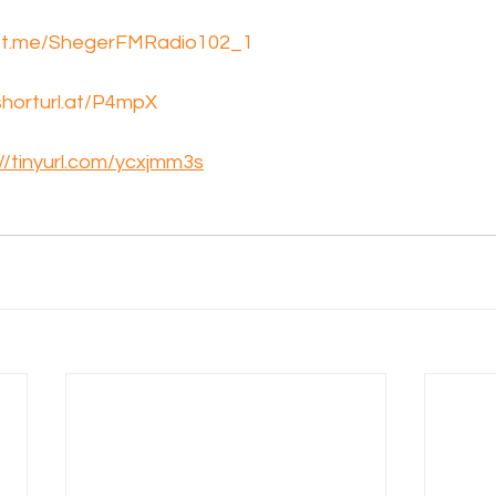
//t.me/ShegerFMRadio102_1
/shorturl.at/P4mpX
://tinyurl.com/ycxjmm3s