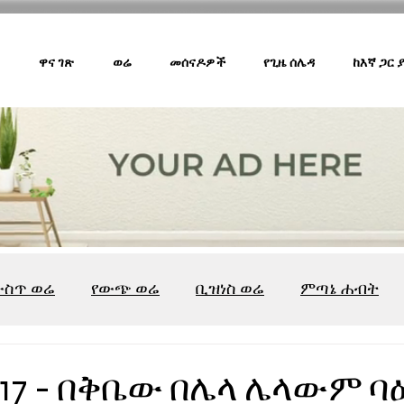
ዋና ገጽ
ወሬ
መሰናዶዎች
የጊዜ ሰሌዳ
ከእኛ ጋር
ውስጥ ወሬ
የውጭ ወሬ
ቢዝነስ ወሬ
ምጣኔ ሐብት
ሸገር ካፌ
ሸገር ሼልፍ
ትዝታ ዘ አራዳ
ልዩ ወሬ
የ
017 - በቅቤው በሌላ ሌላውም ባዕ