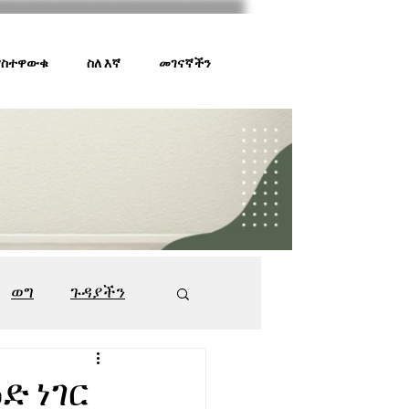
 ያስተዋውቁ
ስለ እኛ
መገናኛችን
ወግ
ጉዳያችን
ገበያ ቅኝት
547
ድ ነገር