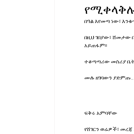
የሚቀላቅ
የሀኪምዎ መልዕክት
ባዮቴክ
በዓል እየመጣ ነው፣ እንቁ
በዚህ ገበያው፣ ሸመታው 
አይጠፋም፡፡ 
ተቆጣጣሪው መስሪያ ቤት 
ሙሉ ዘገባውን ያድምጡ….
ፍቅሩ አምባቸው
የሸገርን ወሬዎች፣ መረጃ