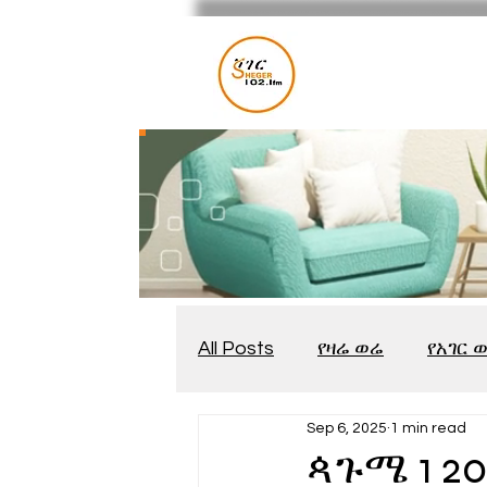
All Posts
የዛሬ ወሬ
የአገር 
Sep 6, 2025
1 min read
መቆያ
የጨዋታ እንግዳ
ጳጉሜ 1 2