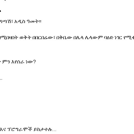
ሉ
ኖሎጂ
ጣጣሽ፣ አዲስ ዓመት፡፡ 
በሚበዛበት ወቅት በበርበሬው፣ በቅቤው በሌላ ሌላውም ባዕድ ነገር የሚ
ምን እየሰራ ነው? 
. 
 እና ፕሮግራሞች ይከታተሉ… 