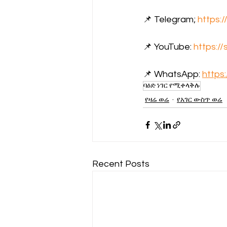
📌 Telegram; 
https:
📌 YouTube: 
https:/
📌 WhatsApp: 
https
ባዕድ ነገር የሚቀላቅሉ
የዛሬ ወሬ
የአገር ውስጥ ወሬ
Recent Posts