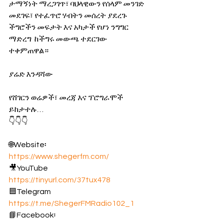
ታማኝነት ማረጋገጥ፣ ባህላዊውን የሰላም መንገድ 
መደገፍ፣ የተፈጥሮ ሃብትን መሰረት ያደረጉ 
ችግሮችን መፍታት እና አካታች የሆነ ንግግር 
ማድረግ  ከችግሩ መውጫ ተደርገው 
ተቀምጠዋል።
ያሬድ እንዳሻው
የሸገርን ወሬዎች፣ መረጃ እና ፕሮግራሞች 
ይከታተሉ…
👇👇👇
🌐Website፡ 
https://www.shegerfm.com/
🎥YouTube 
https://tinyurl.com/37tux478
🟦Telegram 
https://t.me/ShegerFMRadio102_1
📘Facebook፡ 