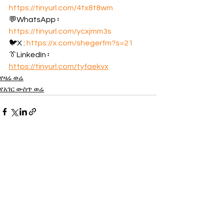
https://tinyurl.com/4tx8t8wm
💬WhatsApp ፡ 
https://tinyurl.com/ycxjmm3s
🐦X : 
https://x.com/shegerfm?s=21
👔LinkedIn ፡ 
https://tinyurl.com/tyfaekvx
የዛሬ ወሬ
የአገር ውስጥ ወሬ
See All
Recent Posts