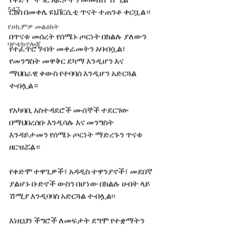
የቀድሞ ችግር አፈታትን መመለስ'' በሚል 
547
ርዕስ በመቀሌ ዩኒቨርሲቲ ጥናት ተጠንቶ ቀርቧል።
የሀኪምዎ መልዕክት
በጥናቱ መሰረት የሰሜኑ ጦርነት በክልሉ ያለውን 
ባዮቴክኖሎጂ
የተፈጥሮ ሃብት መቀራመትን አባብሷል፣ 
የመንግስት መዋቅር ደካማ እንዲሆን እና 
ማህበራዊ ቀውስ የተባባሰ እንዲሆን አድርጓል 
ተብሏል። 
የአካባቢ አስተዳደሮች ሙሰኞች ተደርገው 
በማህበረሰቡ እንዲሳሉ እና መንግስት 
እንዳይታመን የሰሜኑ ጦርነት ማድረጉን ጥናቱ 
ዘርዝሯል። 
የቀድሞ ተዋጊዎች፣ አዳዲስ ተዋንያኖች፣ መደበኛ 
ያልሆኑ ቡድኖች ውስን በሆነው በክልሉ ሀብት ላይ 
ሽሚያ እንዲባባስ አድርጓል ተብሏል፡፡ 
እነዚህን ችግሮች ለመፍታት ደግሞ የተቋማትን 