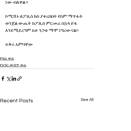
ነው ብለዋል።
ኮሚሽኑ ለፖሊስ ክስ ያቀረበበት የስም ማጥፋት 
ወንጀል ውጤት ከፖሊስ ምርመራ በኋላ ይፋ 
እንደሚደረግም አቶ ንጋቱ ማሞ ነግረውናል፡፡ 
ፍቅሩ አምባቸው
የዛሬ ወሬ
የአገር ውስጥ ወሬ
See All
Recent Posts