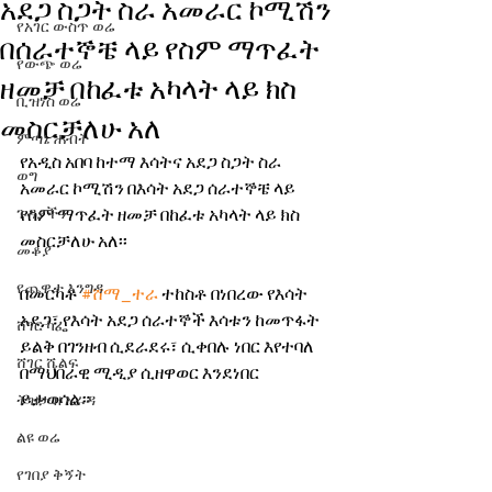
አደጋ ስጋት ስራ አመራር ኮሚሽን
የአገር ውስጥ ወሬ
በሰራተኞቼ ላይ የስም ማጥፈት
የውጭ ወሬ
ዘመቻ በከፈቱ አካላት ላይ ክስ
ቢዝነስ ወሬ
መስርቻለሁ አለ
ምጣኔ ሐብት
የአዲስ አበባ ከተማ እሳትና አደጋ ስጋት ስራ 
ወግ
አመራር ኮሚሽን በእሳት አደጋ ሰራተኞቼ ላይ 
ጉዳያችን
የስም ማጥፈት ዘመቻ በከፈቱ አካላት ላይ ክስ 
መስርቻለሁ አለ፡፡ 
መቆያ
የጨዋታ እንግዳ
በመርካቶ 
#ሸማ_ተራ
 ተከስቶ በነበረው የእሳት 
አደጋ፣ የእሳት አደጋ ሰራተኞች እሳቱን ከመጥፋት 
ሸገር ካፌ
ይልቅ በገንዘብ ሲደራደሩ፣ ሲቀበሉ ነበር እየተባለ 
ሸገር ሼልፍ
በማህበራዊ ሚዲያ ሲዘዋወር እንደነበር 
ይታወሳል። 
ትዝታ ዘ አራዳ
ልዩ ወሬ
የገበያ ቅኝት