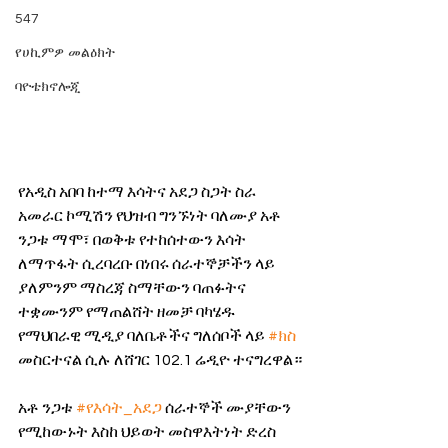
547
የሀኪምዎ መልዕክት
ባዮቴክኖሎጂ
የአዲስ አበባ ከተማ እሳትና አደጋ ስጋት ስራ 
አመራር ኮሚሽን የህዝብ ግንኙነት ባለሙያ አቶ 
ንጋቱ ማሞ፣ በወቅቱ የተከሰተውን እሳት 
ለማጥፋት ሲረባረቡ በነበሩ ሰራተኞቻችን ላይ 
ያለምንም ማስረጃ ስማቸውን ባጠፉትና 
ተቋሙንም የማጠልሸት ዘመቻ ባካሄዱ 
የማህበራዊ ሚዲያ ባለቤቶችና ግለሰቦች ላይ 
#ክስ
መስርተናል ሲሉ ለሸገር 102.1 ሬዲዮ ተናግረዋል።
አቶ ንጋቱ 
#የእሳት_አደጋ
 ሰራተኞች ሙያቸውን 
የሚከውኑት እስከ ህይወት መስዋእትነት ድረስ 