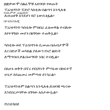
የተቃውሞ ሰልፈኞቹ አደባባይ የወጡት 
547
ፕሬዝዳንት ፔድሮ ካስቲሎ ስልጣን እንዲለቁ 
የሀኪምዎ መልዕክት
ለመጠየቅ እንደሆነ ዩሮ ኒውስ ፅፏል፡፡
ባዮቴክኖሎጂ
ፕሬዝዳንት ካስቲሎ ምዝበራ ፈፅመዋል ተብለው 
እየተዋከቡ መሆኑ በዘገባው ተጠቅሷል፡፡
ካስቲሎ ወደ ፕሬዝዳንቱ ሲመጡ በሐብታሞች 
እና በድሆች መካከል ያለውን የኑሮ ልዩነት 
ለማጥበብ ቃል በመግባት ነበር ተብሏል፡፡
በአሁኑ ወቅት በፔሩ የደህንነት ምጣኔው በከፍተኛ 
ሁኔታ እየጨመረ መምጣቱ ይነገራል፡፡
ፕሬዝዳንቱም ስልጣን እንዲለቁ ሕዝባዊ ጫናው 
እንደበረታባቸው ዘገባው አስታውሷል፡፡
የኔነህ ከበደ