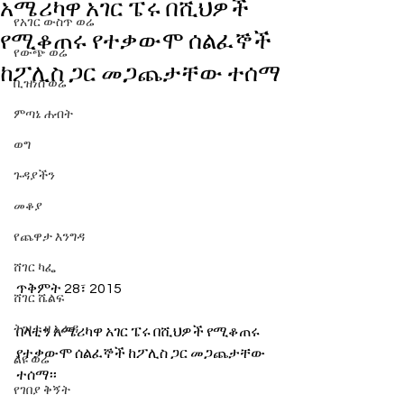
አሜሪካዋ አገር ፔሩ በሺህዎች
የአገር ውስጥ ወሬ
የሚቆጠሩ የተቃውሞ ሰልፈኞች
የውጭ ወሬ
ከፖሊስ ጋር መጋጨታቸው ተሰማ
ቢዝነስ ወሬ
ምጣኔ ሐብት
ወግ
ጉዳያችን
መቆያ
የጨዋታ እንግዳ
ሸገር ካፌ
ጥቅምት 28፣ 2015
ሸገር ሼልፍ
ትዝታ ዘ አራዳ
በላቲን አሜሪካዋ አገር ፔሩ በሺህዎች የሚቆጠሩ 
የተቃውሞ ሰልፈኞች ከፖሊስ ጋር መጋጨታቸው 
ልዩ ወሬ
ተሰማ፡፡
የገበያ ቅኝት