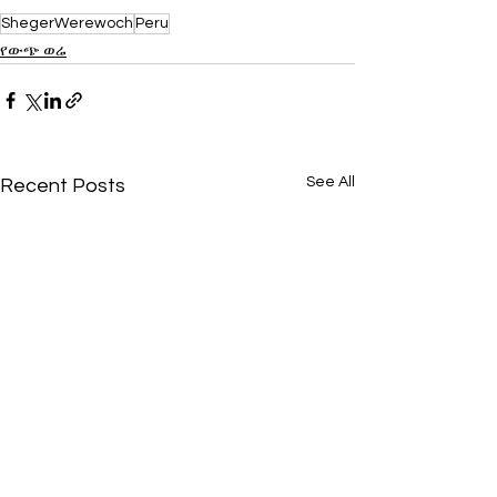
ShegerWerewoch
Peru
የውጭ ወሬ
See All
Recent Posts