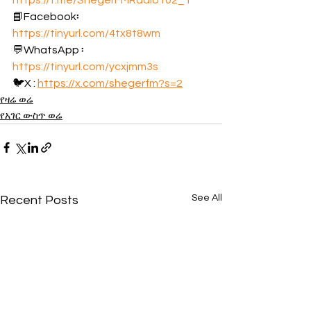
https://t.me/ShegerFMRadio102_1
📘Facebook፡ 
https://tinyurl.com/4tx8t8wm
💬WhatsApp ፡ 
https://tinyurl.com/ycxjmm3s
🐦X : 
https://x.com/shegerfm?s=2
የዛሬ ወሬ
የአገር ውስጥ ወሬ
See All
Recent Posts