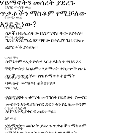
ሃይማኖትን መሰረት ያደረጉ
የአገር ውስጥ ወሬ
ጥቃቶችን ማስቆም የሚቻለው
የውጭ ወሬ
እንዴት ነው?
ቢዝነስ ወሬ
ሰዎች በብሔራቸው በሃይማኖታቸው እየተለዩ 
ምጣኔ ሐብት
ግድያ እንደሚፈፀምባቸው በተለያየ ጊዜ የወጡ 
ሪፖርቶች ያሳያሉ፡፡
ወግ
ጉዳያችን
ሰሞኑንም የኢትዮጵያ ኦርቶዶክስ ተዋህዶ እና 
መቆያ
የኢትዮጵያ እስልምና ሃይማኖት ተከታዮች የሆኑ 
ሰዎች መገደላቸው የየሀይማኖቱ ተቋማት 
የጨዋታ እንግዳ
ባወጡት መግለጫ ጠቅሰዋል፡፡
ሸገር ካፌ
የሃይማኖት ተቋማቱ መንግስት በህይወት የመኖር 
ሸገር ሼልፍ
መብትን እንዲያስከብር ድርጊቱን የፈፀሙትንም 
ትዝታ ዘ አራዳ
ለህግ እንዲያቀርብ ጠይቀዋል፡፡
ልዩ ወሬ
ሃይማኖትን መሰረት ያደረጉ ጥቃቶችን ማስቆም 
የገበያ ቅኝት