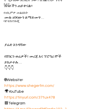
የሚቻለው እንዴት ነው? ስንል የሃይማኖት 
547
አባቶችን ጠይቀናል፡፡
የሀኪምዎ መልዕክት
ሙሉ ዘገባውን ለማድመጥ… 
ባዮቴክኖሎጂ
ያሬድ እንዳሻው
የሸገርን ወሬዎች፣ መረጃ እና ፕሮግራሞች 
ይከታተሉ…
👇👇👇
🌐Website፡ 
https://www.shegerfm.com/
🎥YouTube 
https://tinyurl.com/37tux478
🟦Telegram 