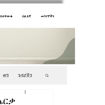
 ያስተዋውቁ
ስለ እኛ
መገናኛችን
ወግ
ጉዳያችን
ገበያ ቅኝት
547
የጨርቃ