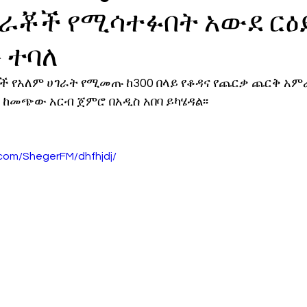
ራቾች የሚሳተፉበት አውደ ርዕ
ኖሎጂ
 ተባለ
ሎች የአለም ሀገራት የሚመጡ ከ300 በላይ የቆዳና የጨርቃ ጨርቅ አም
 ከመጭው አርብ ጀምሮ በአዲስ አበባ ይካሄዳል፡፡
.com/ShegerFM/dhfhjdj/