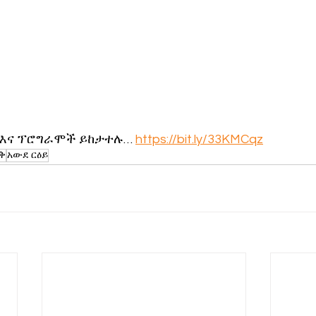
 እና ፕሮግራሞች ይከታተሉ… 
https://bit.ly/33KMCqz
ቅ
አውደ ርዕይ