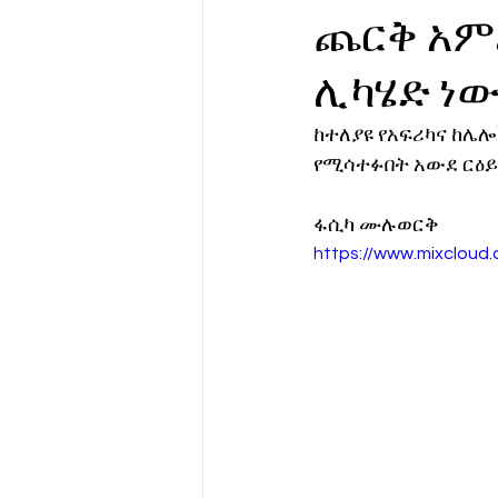
ጨርቅ አም
የሀኪምዎ መልዕክት
ባዮቴክ
ሊካሄድ ነው
ከተለያዩ የአፍሪካና ከሌ
የሚሳተፉበት አውደ ርዕይ
ፋሲካ ሙሉወርቅ
https://www.mixcloud