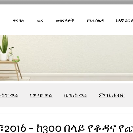
ዋና ገጽ
ወሬ
መሰናዶዎች
የጊዜ ሰሌዳ
ከእኛ ጋር
ውስጥ ወሬ
የውጭ ወሬ
ቢዝነስ ወሬ
ምጣኔ ሐብት
ሸገር ካፌ
ሸገር ሼልፍ
ትዝታ ዘ አራዳ
ልዩ ወሬ
የ
2016 - ከ300 በላይ የቆዳና 