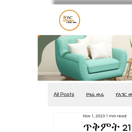
All Posts
የዛሬ ወሬ
የአገር 
Nov 1, 2023
1 min read
መቆያ
የጨዋታ እንግዳ
ጥቅምት 21፣