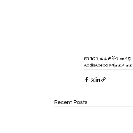
የሸገርን ወሬዎች፣ መረጃ
AddisAbeba
ቆዳ
ጨርቃ ጨር
Recent Posts