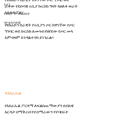
የዩክሬይን ሰራዊት ከዋነኛው ጦር ግንባር ወደ 
547
ራቀው የደቡባዊ ሩሲያ ኩርስክ ግዛት ከዘለቀ ወራት 
አስቆጥሯል፡፡
የሀኪምዎ መልዕክት
ባዮቴክኖሎጂ
የዩክሬይን ሰራዊት የሩሲያን ጦር ከዋነኛው የጦር 
ግንባር ወደ ኩርስክ ለመሳብ የዘየደው የጦር መላ 
እምብዛም እንዳልተሳካ ይነገራል፡፡
#እስራኤል
የእስራኤል ፓርላማ ለፍልስጤማውያን ሰብአዊ 
እርዳታ በማቅረብ የተሰማራውን የተባበሩት 