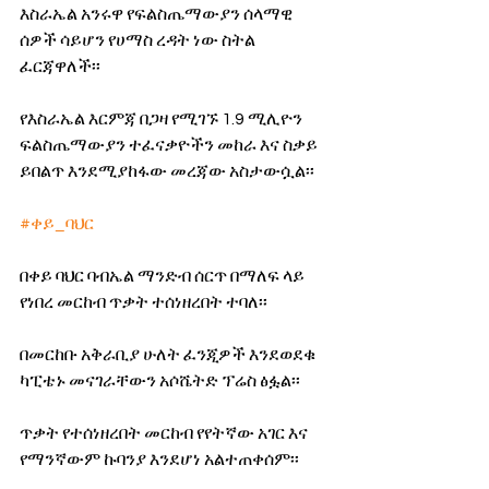
እስራኤል አንሩዋ የፍልስጤማውያን ሰላማዊ 
ሰዎች ሳይሆን የሀማስ ረዳት ነው ስትል 
ፈርጃዋለች፡፡
የእስራኤል እርምጃ በጋዛ የሚገኙ 1.9 ሚሊዮን 
ፍልስጤማውያን ተፈናቃዮችን መከራ እና ስቃይ 
ይበልጥ እንደሚያከፋው መረጃው አስታውሷል፡፡
#ቀይ_ባህር
በቀይ ባህር ባብኤል ማንድብ ሰርጥ በማለፍ ላይ 
የነበረ መርከብ ጥቃት ተሰነዘረበት ተባለ፡፡
በመርከቡ አቅራቢያ ሁለት ፈንጂዎች እንደወደቁ 
ካፒቴኑ መናገራቸውን አሶሼትድ ፕሬስ ፅፏል፡፡
ጥቃት የተሰነዘረበት መርከብ የየትኛው አገር እና 
የማንኛውም ኩባንያ እንደሆነ አልተጠቀሰም፡፡