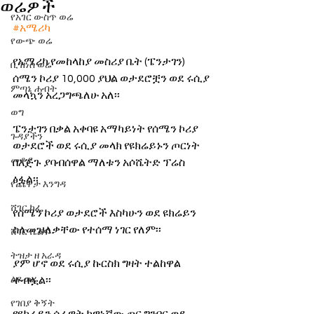
ወሬዎች
የአገር ውስጥ ወሬ
#አሜሪካ
የውጭ ወሬ
የአሜሪካ የመከላከያ መስሪያ ቤት (ፔንታገን) 
ቢዝነስ ወሬ
ሰሜን ኮሪያ 10,000 ያህል ወታደሮቿን ወደ ሩሲያ 
ምጣኔ ሐብት
መላኳን አረጋግጫለሁ አለ፡፡
ወግ
ፔንታገን በቃል አቀባዩ አማካይነት የሰሜን ኮሪያ 
ጉዳያችን
ወታደሮች ወደ ሩሲያ መላክ የዩክሬይኑን ጦርነት 
መቆያ
በእጅጉ ያባብሰዋል ማለቱን አሶሼትድ ፕሬስ 
ፅፏል፡፡
የጨዋታ እንግዳ
ሸገር ካፌ
የሰሜን ኮሪያ ወታደሮች እስካሁን ወደ ዩክሬይን 
ስለመዝለቃቸው የተሰማ ነገር የለም፡፡
ሸገር ሼልፍ
ትዝታ ዘ አራዳ
ያም ሆኖ ወደ ሩሲያ ኩርስክ ግዛት ተልከዋል 
ልዩ ወሬ
ተብሏል፡፡
የገበያ ቅኝት