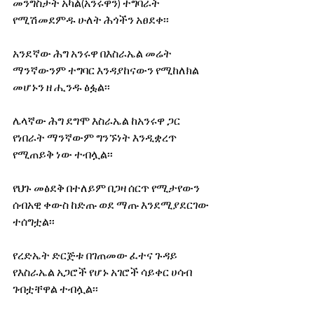
መንግስታት አካል(አንሩዋን) ተግባራት 
የሚሽመደምዱ ሁለት ሕጎችን አፀደቀ፡፡
አንደኛው ሕግ አንሩዋ በእስራኤል መሬት 
ማንኛውንም ተግባር እንዳያከናውን የሚከለክል 
መሆኑን ዘ ሒንዱ ፅፏል፡፡
ሌላኛው ሕግ ደግሞ እስራኤል ከአንሩዋ ጋር 
የነበራት ማንኛውም ግንኙነት እንዲቋረጥ 
የሚጠይቅ ነው ተብሏል፡፡
የህጉ መፅደቅ በተለይም በጋዛ ሰርጥ የሚታየውን 
ሰብአዊ ቀውስ ከድጡ ወደ ማጡ እንደሚያደርገው 
ተሰግቷል፡፡
የረድኤት ድርጅቱ በገጠመው ፈተና ጉዳይ 
የእስራኤል አጋሮች የሆኑ አገሮች ሳይቀር ሀሳብ 
ገብቷቸዋል ተብሏል፡፡