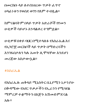
በመርከቡ ላይ ለተሰነዘረው ጥቃት ፈጥኖ 
ሀላፊነቱን የወሰደ ወገን የለም ተብሏል፡፡
ከምናልባትም በላይ ጥቃት አድራሾች የየመን 
ሁቲዎች ሳይሆኑ እንዳልቀረ ተገምቷል፡፡
ሁቲዎቹ በቀይ ባህር በሚተላለፉ የእስራኤል እና 
የአጋሮቿ መርከቦች ላይ ጥቃት በማድረሳችን 
እንገፋበታለን ካሉ አመት ሊሞላቸው እንደሆነ 
መረጃው አስታውሷል፡፡
#እስራኤል
የእስራኤሉ ጠቅላይ ሚኒስትር ቤኒያሚን ኔታንያሁ 
በቅዳሜው የአየር ጥቃታችን የኢራንን የሚሳየል 
ማምረቻ ተቋማትን በእጅጉ አሽመድምደናል 
አሉ፡፡