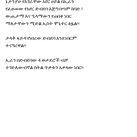
ኔታንያሁ የአገራቸው አየር ሀይል በኢራን 
የፈፀመው የአየር ድብደባ እጅግ በጣም ከባድ ፣ 
ውጤታማ እና ዒላማውን የጠበቀ ነበር 
ማለታቸውን ሚድል ኢስት ሞኒተር ፅፏል፡፡
ታላቅ ፋይዳ የነበረው ድብደባ እንደነበርም 
ተናግረዋል፡፡ 
ኢራን በድብደባው 4 ወታደሮች ብቻ 
ተገድለውብኛል ስትል ጥቃቱን አቃላው ነበር፡፡
ኋላ ላይ ግን የኢራኑ መንፈሳዊ መሪ አያቶላ ዓሊ 
ሐሚኒ የእስራኤልን ድብደባ ያን ያህል 
የምናጋንነውም ፣ ያን ያህል የምንቃልለውም 
አይደለም ማለታቸው ተሰምቷል፡፡
ኢራን ለቅዳሜው የእስራኤል የአየር ጥቃት አፀፋዬ 
አይቀርም ማለቷ ተጠቅሷል፡፡