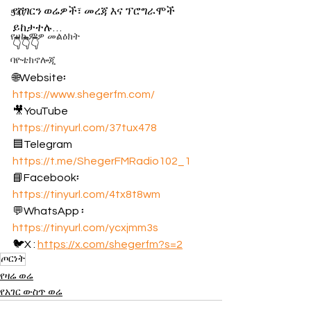
የሸገርን ወሬዎች፣ መረጃ እና ፕሮግራሞች 
547
ይከታተሉ…
የሀኪምዎ መልዕክት
👇👇👇
ባዮቴክኖሎጂ
🌐Website፡ 
https://www.shegerfm.com/
🎥YouTube 
https://tinyurl.com/37tux478
🟦Telegram 
https://t.me/ShegerFMRadio102_1
📘Facebook፡ 
https://tinyurl.com/4tx8t8wm
💬WhatsApp ፡ 
https://tinyurl.com/ycxjmm3s
🐦X : 
https://x.com/shegerfm?s=2
ጦርነት
የዛሬ ወሬ
የአገር ውስጥ ወሬ