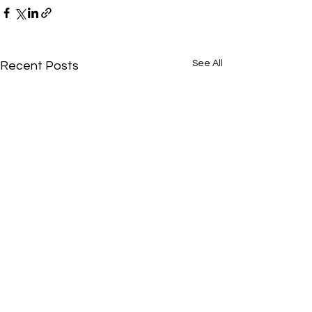
See All
Recent Posts
በቅርቡ የፀደቀውን ‘‘የቁልፍ
መሠረተ ልማቶች የሳይበር
ደህንነት አዋጅ‘‘ መመሪያን