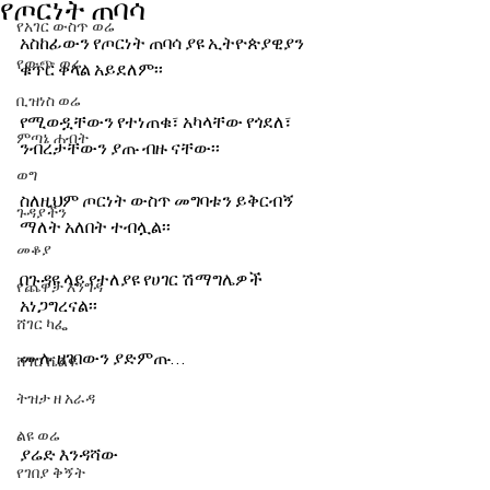
የጦርነት ጠባሳ
የአገር ውስጥ ወሬ
አስከፊውን የጦርነት ጠባሳ ያዩ ኢትዮጵያዊያን 
የውጭ ወሬ
ቁጥር ቀላል አይደለም፡፡ 
ቢዝነስ ወሬ
የሚወዷቸውን የተነጠቁ፣ አካላቸው የጎደለ፣ 
ምጣኔ ሐብት
ንብረታቸውን ያጡ ብዙ ናቸው፡፡ 
ወግ
ስለዚህም ጦርነት ውስጥ መግባቱን ይቅርብኝ 
ጉዳያችን
ማለት አለበት ተብሏል፡፡ 
መቆያ
በጉዳዩ ላይ የተለያዩ የሀገር ሽማግሌዎች 
የጨዋታ እንግዳ
አነጋግረናል፡፡
ሸገር ካፌ
ሙሉ ዘገባውን ያድምጡ…
ሸገር ሼልፍ
ትዝታ ዘ አራዳ
ልዩ ወሬ
ያሬድ እንዳሻው
የገበያ ቅኝት