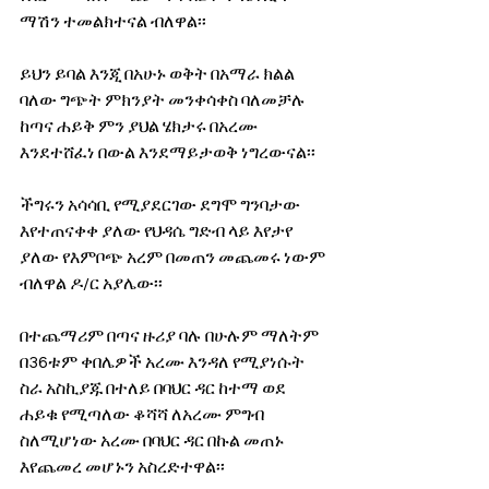
ማሽን ተመልክተናል ብለዋል፡፡
ይህን ይባል እንጂ በአሁኑ ወቅት በአማራ ክልል 
ባለው ግጭት ምክንያት መንቀሳቀስ ባለመቻሉ 
ከጣና ሐይቅ ምን ያህል ሄክታሩ በአረሙ 
እንደተሸፈነ በውል እንደማይታወቅ ነግረውናል፡፡
ችግሩን አሳሳቢ የሚያደርገው ደግሞ ግንባታው 
እየተጠናቀቀ ያለው የህዳሴ ግድብ ላይ እየታየ 
ያለው የእምቦጭ አረም በመጠን መጨመሩ ነውም 
ብለዋል ዶ/ር አያሌው፡፡
በተጨማሪም በጣና ዙሪያ ባሉ በሁሉም ማለትም 
በ36ቱም ቀበሌዎች አረሙ እንዳለ የሚያነሱት 
ስራ አስኪያጁ በተለይ በባህር ዳር ከተማ ወደ 
ሐይቁ የሚጣለው ቆሻሻ ለአረሙ ምግብ 
ስለሚሆነው አረሙ በባህር ዳር በኩል መጠኑ 
እየጨመረ መሆኑን አስረድተዋል፡፡