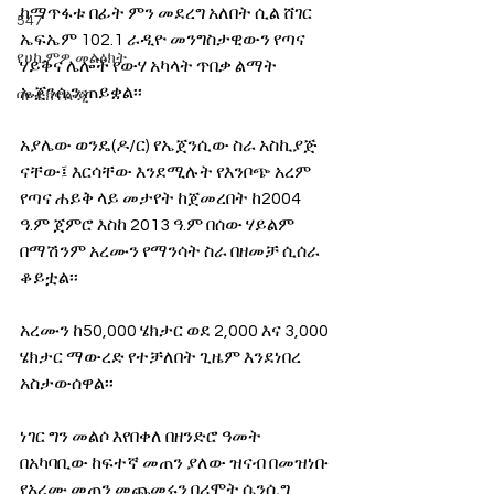
ከማጥፋቱ በፊት ምን መደረግ አለበት ሲል ሸገር 
547
ኤፍኤም 102.1 ራዲዮ መንግስታዊውን የጣና 
የሀኪምዎ መልዕክት
ሃይቅና ሌሎች የውሃ አካላት ጥበቃ ልማት 
ኤጀንሲን ጠይቋል፡፡
ባዮቴክኖሎጂ
አያሌው ወንዴ(ዶ/ር) የኤጀንሲው ስራ አስኪያጅ 
ናቸው፤ እርሳቸው እንደሚሉት የእንቦጭ አረም 
የጣና ሐይቅ ላይ መታየት ከጀመረበት ከ2004 
ዓ.ም ጀምሮ እስከ 2013 ዓ.ም በሰው ሃይልም 
በማሽንም አረሙን የማንሳት ስራ በዘመቻ ሲሰራ 
ቆይቷል፡፡
አረሙን ከ50,000 ሄክታር ወደ 2,000 እና 3,000 
ሄክታር ማውረድ የተቻለበት ጊዜም እንደነበረ 
አስታውሰዋል፡፡ 
ነገር ግን መልሶ እየበቀለ በዘንድሮ ዓመት 
በአካባቢው ከፍተኛ መጠን ያለው ዝናብ በመዝነቡ 
የአረሙ መጠን መጨመሩን በሪሞት ሴንሲግ 