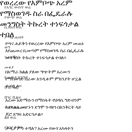
የወረረው የእምቦጭ አረም
የአገር ውስጥ ወሬ
የማስወገዱ ስራ በፌዴራሉ
የውጭ ወሬ
መንግስት ትኩረት ተነፍጎታል
ቢዝነስ ወሬ
ተባለ
ምጣኔ ሐብት
የጣና ሐይቅን የወረረው የእምቦጭ አረም መጠኑ 
ወግ
እየጨመረ ቢመጣም የማስወገዱ ስራ በፌዴራሉ 
ጉዳያችን
መንግስት ትኩረት ተነፍጎታል ተባለ፡፡
መቆያ
በአማራ ክልል ያለው ግጭትም አረሙን 
የጨዋታ እንግዳ
የማስወገድ ስራው እንዲቆም ምክንያት ሆኗል 
ተብሏል፡፡
ሸገር ካፌ
ሸገር ሼልፍ
አረሙ አድማሱን በማስፋት የህዳሴ ግድብንም 
እያካለለ መሆኑን ደግሞ ጉዳዩን በእንቅርት ላይ 
ትዝታ ዘ አራዳ
ጆሮ ደግፍ አድርጎታል፡፡
ልዩ ወሬ
የገበያ ቅኝት
ታዲያ ምን ተሻለ? አረሙ የውሃ አካላትን 