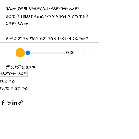
ባለሙያዎቹ እንደሚሉት የእምቦጭ አረም 
ስርጭት በዚህ ከቀጠለ የውሃ አካላትን የማጥፋት 
አቅም አለው፡፡
ታዲያ ምን ተሻለ? ለምንስ ትኩረት ተነፈገው?
0:00
ምንታምር ፀጋው
የእምቦጭ_አረም
የዛሬ ወሬ
የአገር ውስጥ ወሬ
See All
Recent Posts