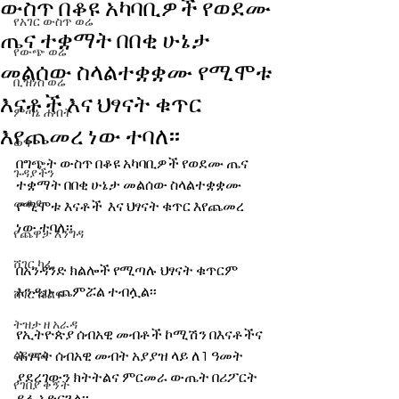
ውስጥ በቆዩ አካባቢዎች የወደሙ
የአገር ውስጥ ወሬ
ጤና ተቋማት በበቂ ሁኔታ
የውጭ ወሬ
መልሰው ስላልተቋቋሙ የሚሞቱ
ቢዝነስ ወሬ
እናቶች እና ህፃናት ቁጥር
ምጣኔ ሐብት
እየጨመረ ነው ተባለ፡፡
ወግ
በግጭት ውስጥ በቆዩ አካባቢዎች የወደሙ ጤና 
ጉዳያችን
ተቋማት በበቂ ሁኔታ መልሰው ስላልተቋቋሙ 
መቆያ
የሚሞቱ እናቶች  እና ህፃናት ቁጥር እየጨመረ 
ነው ተባለ፡፡ 
የጨዋታ እንግዳ
ሸገር ካፌ
በአንዳንድ ክልሎች የሚጣሉ ህፃናት ቁጥርም 
እንዲሁ ጨምሯል ተብሏል፡፡ 
ሸገር ሼልፍ
ትዝታ ዘ አራዳ
የኢትዮጵያ ሰብአዊ መብቶች ኮሚሽን በእናቶችና 
ልዩ ወሬ
ሕፃናት ሰብአዊ መብት አያያዝ ላይ ለ1 ዓመት 
ያደረገውን ክትትልና ምርመራ ውጤት በሪፖርት 
የገበያ ቅኝት