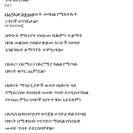
ይፋ አድርጓል፡፡
547
በሪፖርቱ ከተጠቀሱት መካከል የሚከተሉት 
የሀኪምዎ መልዕክት
ነጥቦች ይገኙበታል፡፡
ባዮቴክኖሎጂ
በግጭት ምክንያት የወደሙ የህክምና ተቋማት 
በበቂ መልሰው ስላልተቋቋሙ እናቶች የወላድ 
አገልግሎት ለማግኘት ተቸግረዋል፡፡
በአፋር፣ በአማራና በኦሮሚያ ክልል የሚጣሉ 
ህፃናት ቁጥር ጨምሯል፡፡
በህፃናት ማሳደጊያዎች ውስጥ በህፃናት ላይ 
የሚደርሰው የሰብአዊ መብት ጥሰት እንዲስተካከል 
የተሰጡ ምክረ ሀሳቦች እየተተገበሩ አይደለም፡፡
በአዲስ አበባ በተለያየ ወንጀል ተሳትፈዋል የተባሉ 
ህፃናት በሚገቡበት የተሃድሶ ማዕከል የሰብአዊ 
መብት ጥሰት ይደርስባቸዋል፡፡ 