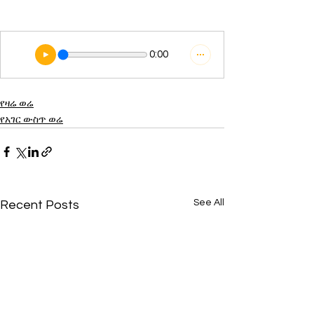
0:00
የዛሬ ወሬ
የአገር ውስጥ ወሬ
See All
Recent Posts