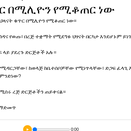
ጥር በሚሊዮን የሚቆጠር ነው
ኖሎጂ
ህጻናት ቁጥር በሚሊዮን የሚቆጠር ነው፡፡ 
ዳና የወጡ፣ በረጅ ተቋማት የሚደግፉ ህፃናት በርካታ እንደሆኑም ይነገራል
 ላይ ያደረጉ ድርጅቶች አሉ።
 የሚዳርጋቸው፣ ከወላጅ ከቤተሰቦቻቸው የሚነጥላቸው፣ ድጋፍ ፈላጊ 
 ምንድነው?
 የሚሰሩ ረጅ ድርጅቶችን ጠይቀናል።
ለማድመጥ 
0:00