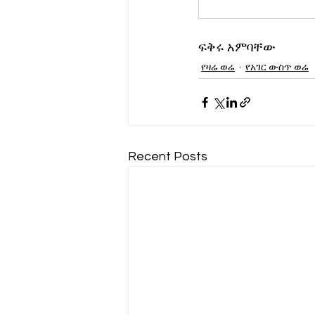
ፍቅሩ አምባቸው
የዛሬ ወሬ
የአገር ውስጥ ወሬ
Recent Posts