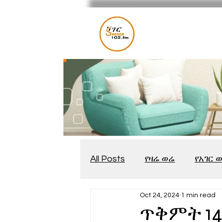
All Posts
የዛሬ ወሬ
የአገር 
Oct 24, 2024
1 min read
መቆያ
የጨዋታ እንግዳ
ጥቅምት 14