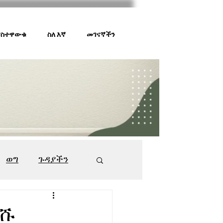
 ያስተዋውቁ
ስለ እኛ
መገናኛችን
ወግ
ጉዳያችን
ገበያ ቅኝት
547
ሚሹ