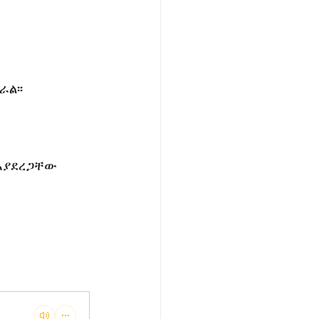
፡፡  
እያደረጋቸው 