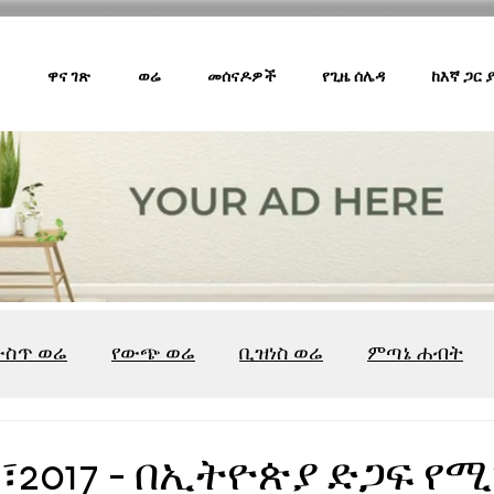
ዋና ገጽ
ወሬ
መሰናዶዎች
የጊዜ ሰሌዳ
ከእኛ ጋር
ውስጥ ወሬ
የውጭ ወሬ
ቢዝነስ ወሬ
ምጣኔ ሐብት
ሸገር ካፌ
ሸገር ሼልፍ
ትዝታ ዘ አራዳ
ልዩ ወሬ
የ
፣2017 - በኢትዮጵያ ድጋፍ የ