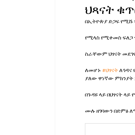
ህጻናት ቁ
የሀኪምዎ መልዕክት
ባዮቴክ
በኢትዮጵያ ድጋፍ የሚሹ 
የሚላስ የሚቀመስ ፍለጋ ጎ
ስራቸውም ህፃናት መደገፍ
ለመሆኑ 
#ህፃናት
 ለጎዳና
ያለው ዋነኛው ምክንያት
በጉዳዩ ላይ በህፃናት ላይ
ሙሉ ዘገባውን በድምፅ 