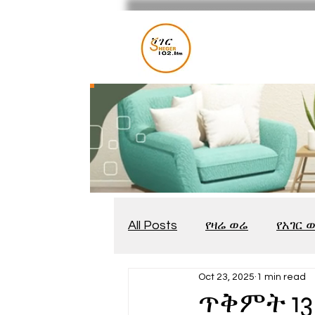
All Posts
የዛሬ ወሬ
የአገር 
Oct 23, 2025
1 min read
መቆያ
የጨዋታ እንግዳ
ጥቅምት 13