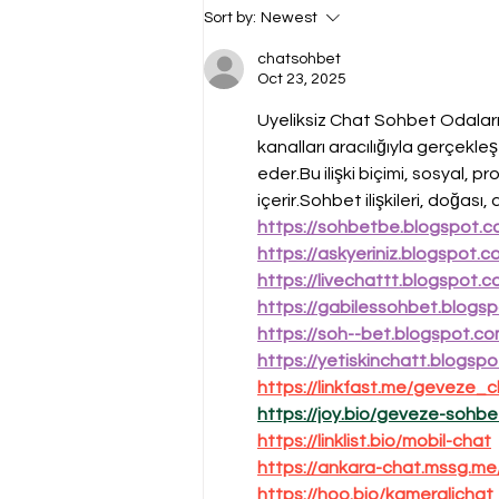
እስከሁን ድርሶብናል ላሉት "መገለል እና
Sort by:
Newest
መገፋት "በዓይነትም፣ በገንዘብ ካሣ
እንፈልጋለን ሲሉ በኢትዮጵያ የቤተ
chatsohbet
Oct 23, 2025
እስራኤል የልማት ድርጅት ፕሬዚዳንት
አቶ በላይነህ ታ
Uyeliksiz Chat Sohbet Odaları.Üy
kanalları aracılığıyla gerçekle
eder.Bu ilişki biçimi, sosyal, 
içerir.Sohbet ilişkileri, doğası
https://sohbetbe.blogspot.
https://askyeriniz.blogspot.
https://livechattt.blogspot.c
https://gabilessohbet.blogsp
https://soh--bet.blogspot.c
https://yetiskinchatt.blogsp
https://linkfast.me/geveze_
https://joy.bio/geveze-sohbe
https://linklist.bio/mobil-chat
https://ankara-chat.mssg.me
https://hoo.bio/kameralichat