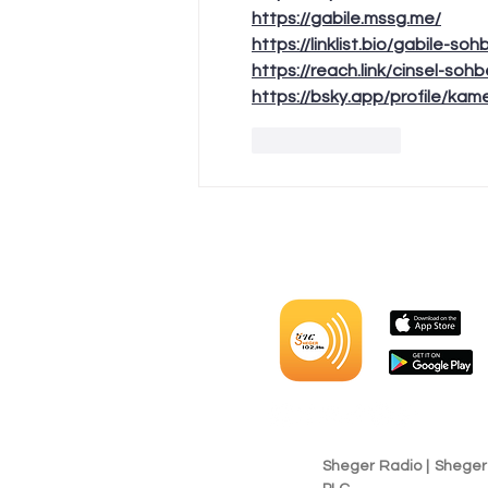
https://gabile.mssg.me/
https://linklist.bio/gabile-soh
https://reach.link/cinsel-sohb
https://bsky.app/profile/kame
Like
Reply
Sheger Radio | Shege