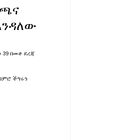
 ጫና
 እንዳለው
39 በመቶ ደረጃ 
ዳምሮ ችግሩን 