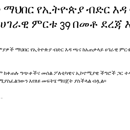
 ማህበር የኢትዮጵያ ብድር እዳ
ኖሎጂ
ሀገራዊ ምርቱ 39 በመቶ ደረጃ
ያዎች ማህበር የኢትዮጵያ ብድር እዳ ጫና ከአጠቃላይ ሀገራዊ ምርቱ 
ም ከቀጠሉ ግጭቶችና መሰል ፖለቲካዊና ኢኮኖሚያዊ ችግሮች ጋር ተ
ያስፈልገውን እየለዩ መፍትሄ ማበጀት ያስችላል ብሏል፡፡
.