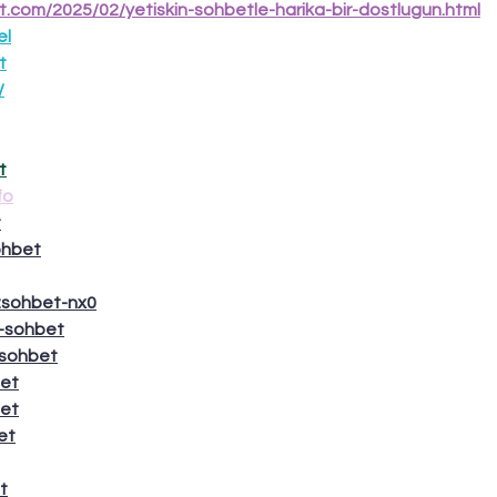
ot.com/2025/02/yetiskin-sohbetle-harika-bir-dostlugun.html
el
t
/
t
fo
t
ohbet
izsohbet-nx0
e-sohbet
-sohbet
bet
bet
et
t