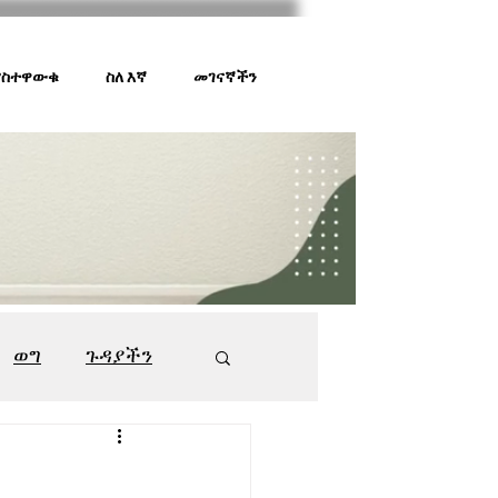
 ያስተዋውቁ
ስለ እኛ
መገናኛችን
ወግ
ጉዳያችን
ገበያ ቅኝት
547