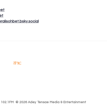
bet
et
ralisohbet.bsky.social
ሸገር
102.1
ሸገር ኤፍ ኤም 102.1 አዲስ የሬዲዮ አቀራረብ መላና አዲስ ቃና ይዞ የቀረበ በሀ
ነው፡፡
ሁሌም ከሸገር ጋር ሁኑ
ሸገር የእናንተ ነው
ኢትዮጵያ ለዘለዓለም ትኑር!
r 102.1FM © 2026 Adey Tensae Media & Entertainment