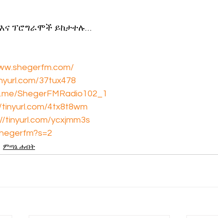
 እና ፕሮግራሞች ይከታተሉ…
www.shegerfm.com/
tinyurl.com/37tux478
/t.me/ShegerFMRadio102_1
//tinyurl.com/4tx8t8wm
://tinyurl.com/ycxjmm3s
shegerfm?s=2
ምጣኔ ሐብት