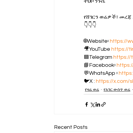
ተህቦ ንጉሴ
የሸገርን ወሬዎች፣ መረጃ
👇👇👇
🌐Website፡ 
https://
🎥YouTube 
https://
🟦Telegram 
https:/
📘Facebook፡ 
https:
💬WhatsApp ፡ 
https
🐦X : 
https://x.com/
የዛሬ ወሬ
የአገር ውስጥ ወሬ
Recent Posts