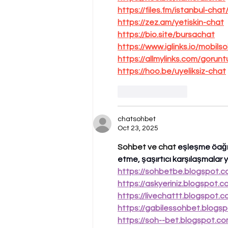
https://files.fm/istanbul-chat
https://zez.am/yetiskin-chat
https://bio.site/bursachat
https://www.iglinks.io/mobils
https://allmylinks.com/gorunt
https://hoo.be/uyeliksiz-chat
Like
Reply
chatsohbet
Oct 23, 2025
Sohbet ve chat 
eşleşme öağrı
etme, şaşırtıcı karşılaşmalar
https://sohbetbe.blogspot.
https://askyeriniz.blogspot.
https://livechattt.blogspot.c
https://gabilessohbet.blogsp
https://soh--bet.blogspot.c