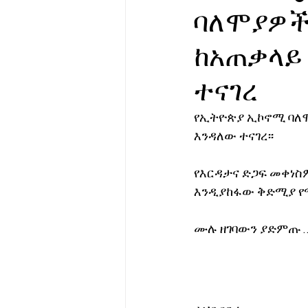
ባለሞያዎች
የሀኪምዎ መልዕክት
ባዮቴክ
ከአጠቃላይ 
ተናገረ
የኢትዮጵያ ኢኮኖሚ ባለሞ
እንዳለው ተናገረ፡፡
የእርዳታና ድጋፍ መቀነስ
እንዲያከፋው ቅድሚያ የሚ
ሙሉ ዘገባውን ያድምጡ …