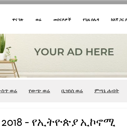
ዋና ገጽ
ወሬ
መሰናዶዎች
የጊዜ ሰሌዳ
ከእኛ ጋር
ውስጥ ወሬ
የውጭ ወሬ
ቢዝነስ ወሬ
ምጣኔ ሐብት
ሸገር ካፌ
ሸገር ሼልፍ
ትዝታ ዘ አራዳ
ልዩ ወሬ
የ
 2018 - የኢትዮጵያ ኢኮኖሚ