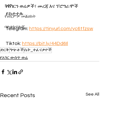
547
የሸገርን ወሬዎች፣ መረጃ እና ፕሮግራሞች 
ይከታተሉ…
የሀኪምዎ መልዕክት
ባዮቴክኖሎጂ
Telegram: 
https://tinyurl.com/yc6tfzsw
Tiktok: 
https://bit.ly/44Dd6Il
ድርቅ
ግጭቶች
ሴት_ተፈናቃዮች
የአገር ውስጥ ወሬ
See All
Recent Posts