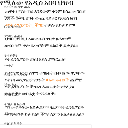
የሚለው የአዲስ አበባ ህዝብ
የአገር ውስጥ ወሬ
ጠዋት፤ ማታ ኸረ እንደውም ቀንም ከስራ መግቢያ 
የውጭ ወሬ
እና መውጫ ሰዓት ውጪ ሳይቀር የአዲስ አበባ 
#የትራንስፖርት_ችግር
 ተቃሎ አይታይም፡፡ 
ቢዝነስ ወሬ
ምጣኔ ሐብት
ህዝቡ ታክሲ፣ አውቶብስ ጥበቃ ፀሐዩንም 
ዝናቡንም ችሎ በረዣዥም ሰልፎች ይታያል፡፡
ወግ
ጉዳያችን
የትራንስፖርት ያለህ እያለ ያማርራል፡፡
መቆያ
ከተማዋ አንድ ሰሞን ተገዙበት በተባለው ዋጋቸው 
የጨዋታ እንግዳ
የተነሳ መነጋገሪያ የሆኑት 
#አውቶብሶች
 ጨምሮ 
ሸገር ካፌ
የትራንስፖርት ችግሩን ለመፍታት የተለያዩ 
ስራዎችን መስራቷ ትናገራለች፡፡
ሸገር ሼልፍ
ትዝታ ዘ አራዳ
ግን መፍትሄው አይታይም፡፡ ዛሬም የትራንስፖርት 
ልዩ ወሬ
ችግሩ ፀንቶ ይታያል፡፡ ችግሩ ለምን አልቃለል አለ?
የገበያ ቅኝት