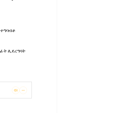
 ተግባብቶ 
ፊት ሊደረግባት 