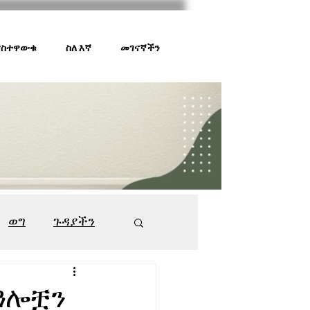
 ያስተዋውቁ
ስለ እኛ
መገናኛችን
ወግ
ጉዳያችን
ገበያ ቅኝት
547
በዓሎቿን