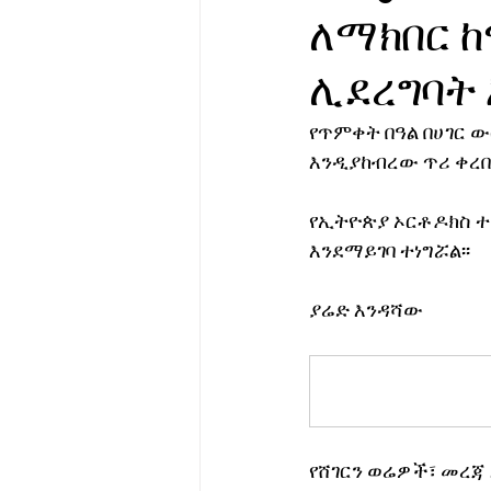
ለማክበር 
የሀኪምዎ መልዕክት
ባዮቴክ
ሊደረግባት 
የጥምቀት በዓል በሀገር ው
እንዲያከብረው ጥሪ ቀረበ፡
የኢትዮጵያ ኦርቶዶክስ ተ
እንደማይገባ ተነግሯል፡፡
ያሬድ እንዳሻው
የሸገርን ወሬዎች፣ መረጃ