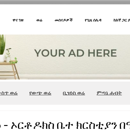
ዋና ገጽ
ወሬ
መሰናዶዎች
የጊዜ ሰሌዳ
ከእኛ ጋር
ውስጥ ወሬ
የውጭ ወሬ
ቢዝነስ ወሬ
ምጣኔ ሐብት
ሸገር ካፌ
ሸገር ሼልፍ
ትዝታ ዘ አራዳ
ልዩ ወሬ
የ
16 - ኦርቶዶክስ ቤተ ክርስቲያን 