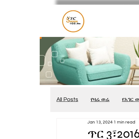
All Posts
የዛሬ ወሬ
የአገር 
Jan 13, 2024
1 min read
መቆያ
የጨዋታ እንግዳ
ጥር 3፣20