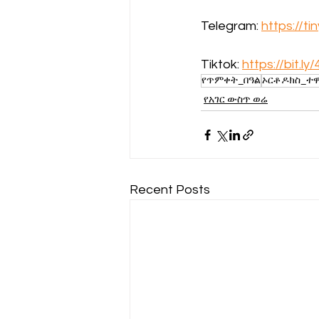
Telegram: 
https://t
Tiktok: 
https://bit.ly
የጥምቀት_በዓል
ኦርቶዶክስ_ተ
የአገር ውስጥ ወሬ
Recent Posts