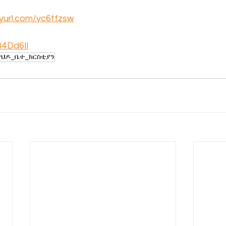
inyurl.com/yc6tfzsw
/44Dd6Il
ዋህዶ_ቤተ_ክርስቲያን