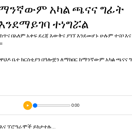
ከማንኛውም አካል ጫናና ግፊት
ኖሎጂ
እንደማይገባ ተነግሯል
ስጥና በአለም አቀፍ ደረጃ እውቅና ያገኘ እንደመሆኑ ሁሉም ተናቦ እና
፡
ዋህዶ ቤተ ክርስቲያን በዓሎቿን ለማክበር ከማንኛውም አካል ጫናና ግ
0:00
 እና ፕሮግራሞች ይከታተሉ…