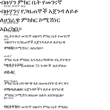
ብዙሃን ምክር ቤት የመገናኛ
የአገር ውስጥ ወሬ
ብዙሃንና የጋዜጠኞች አጀንዳ ለይቶ
የውጭ ወሬ
ለሀገራዊ ምክክር ኮሚሽነር
ቢዝነስ ወሬ
አስረከበ።
ምጣኔ ሐብት
የኢትዮጵያ መገናኛ ብዙሃን ምክር ቤት የመገናኛ 
ወግ
ብዙሃንና የጋዜጠኞች አጀንዳ ለይቶ ለሀገራዊ 
ጉዳያችን
ምክክር ኮሚሽነር  አስረከበ።
መቆያ
ምክር ቤቱ ምክክር እንዲደረግባቸው የኢትዮጵያ 
የጨዋታ እንግዳ
ሚዲያን የሚመለከቱ 72 ጉዳዮች  ለይቻለሁ 
ብሏል፡፡
ሸገር ካፌ
ሸገር ሼልፍ
ምክር ቤቱ በጉዳዮቹ ላይ በመወያየት 6 ዋና ዋና 
የሚዲያ ዘርፍ አጀንዳዎችን ለይቶ ለሃገራዊ 
ትዝታ ዘ አራዳ
ምክክር ኮሚሽን በዛሬው እለት አስገብቷል፡፡
ልዩ ወሬ
የገበያ ቅኝት
የኢትዮጵያ መገናኛ ብዙሃን ምክር ቤት ምክክር 