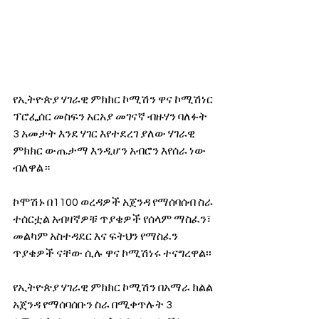
የኢትዮጵያ ሃገራዊ ምክክር ኮሚሽን ዋና ኮሚሽነር 
ፕሮፌሰር መስፍን አርአያ መገናኛ ብዙሃን ባለፉት 
3 አመታት እንደ ሃገር እየተደረገ ያለው ሃገራዊ 
ምክክር ውጤታማ እንዲሆን አብሮን እየሰራ ነው 
ብለዋል።
ኮሞሽኑ በ1100 ወረዳዎች አጀንዳ የማሰባሰብ ስራ 
ተሰርቷል አብዛኛዎቹ ጥያቄዎች የሰላም ማስፈን፣ 
መልካም አስተዳደር እና ፍትህን የማስፈን 
ጥያቄዎች ናቸው ሲሉ ዋና ኮሚሽነሩ ተናግረዋል፡፡ 
የኢትዮጵያ ሃገራዊ ምክክር ኮሚሽን በአማራ ክልል 
አጀንዳ የማሰባሰቡን ስራ በሚቀጥሉት 3 