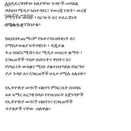
እንዲደረግባቸው ከለያቸው ጉዳዮች መካከል 
547
የህዝብ ሚዲያ አስተዳደር፣ የመረጃ ነፃነት፣ መረጃ 
የሀኪምዎ መልዕክት
የማግኘት መብት ፣ ስርጭት እና ተደራሽነት 
የሚሉት ይገኙበታል፡፡
ባዮቴክኖሎጂ
ከዚህ በተጨማሪም የፋይናንስ ዘላቂነት እና 
የማስታወቂያ ፍትሃዊነት ፣ ዲጂታል 
ትራንስፎርሜሽን እና ሚዲያ መሰረተ ልማት ፣ 
የጋዜጠኞች ጥበቃ ደህንነትና ዋስትና እና 
የሃላፊነት ውክልና ሚዛኑ ያልተስተካከለ የስርዓተ 
ፆታ ጉዳይ እና የጋዜጠኞች ሁኔታ የሚሉ አሉበት፡፡ 
የኢትዮጵያ መገናኛ ብዙሃን ምክር ቤት ሰብሳቤ 
አቶ አማረ አረጋዊ ከላይ የተዘረዘሩት አጀንዳዎች 
የኢትዮጵያ መገናኛ ብዙሃንና የጋዜጠኞች 
ጥያቄዎች ናቸው  ብለዋል፡፡