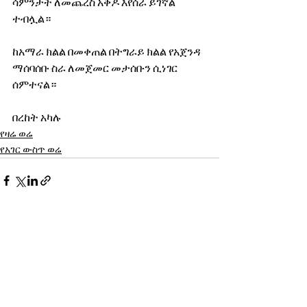
ሳምንታት ለመጨረስ አቅዶ እየሰራ ይገኛል 
ተብሏል። 
ከአማራ ክልል በመቀጠል በትግራይ ክልል የአጀንዳ 
ማሰባሰቡ ስራ ለመጀመር መታሰቡን ሲነገር 
ሰምተናል።
በረከት አካሉ
የዛሬ ወሬ
የአገር ውስጥ ወሬ
See All
Recent Posts