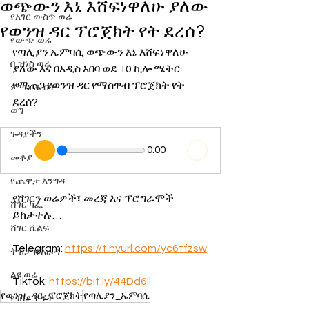
ወጭውን እኔ እሸፍነዋለሁ ያለው
የአገር ውስጥ ወሬ
የወንዝ ዳር ፕሮጀክት የት ደረሰ?
የውጭ ወሬ
የጣሊያን ኤምባሲ ወጭውን እኔ እሸፍነዋለሁ 
ቢዝነስ ወሬ
ያለው እና በአዲስ አበባ ወደ 10 ኪሎ ሜትር 
የሚጠጋ የወንዝ ዳር የማስዋብ ፕሮጀክት የት 
ምጣኔ ሐብት
ደረሰ?
ወግ
ጉዳያችን
0:00
መቆያ
የጨዋታ እንግዳ
የሸገርን ወሬዎች፣ መረጃ እና ፕሮግራሞች 
ሸገር ካፌ
ይከታተሉ…
ሸገር ሼልፍ
Telegram: 
https://tinyurl.com/yc6tfzsw
ትዝታ ዘ አራዳ
ልዩ ወሬ
Tiktok: 
https://bit.ly/44Dd6Il
የወንዝ_ዳር_ፕሮጀክት
የጣሊያን_ኤምባሲ
የገበያ ቅኝት