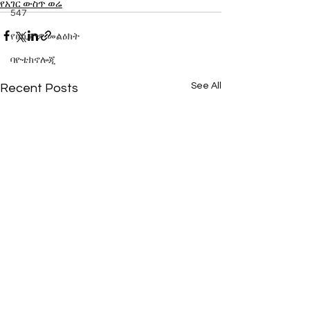
የአገር ውስጥ ወሬ
547
የሀኪምዎ መልዕክት
ባዮቴክኖሎጂ
See All
Recent Posts
በኢትዮጵያ ወጥ የሆነ ሕጋዊ
ኢትዮጵያውያኑ በዚ
ማዕቀፍ ሳይበጀለት ተግባራዊ
የሚጠለፉት አንዴት