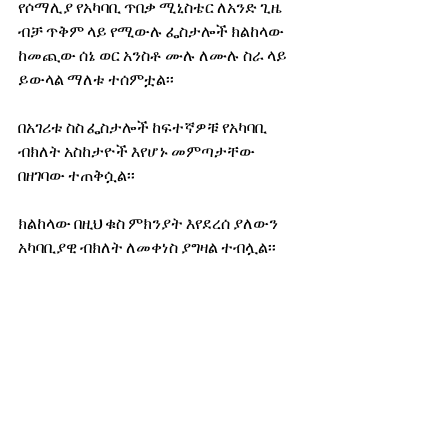
የሶማሊያ የአካባቢ ጥበቃ ሚኒስቴር ለአንድ ጊዜ 
ብቻ ጥቅም ላይ የሚውሉ ፌስታሎች ክልከላው 
ከመጪው ሰኔ ወር አንስቶ ሙሉ ለሙሉ ስራ ላይ 
ይውላል ማለቱ ተሰምቷል፡፡
በአገሪቱ ስስ ፌስታሎች ከፍተኛዎቹ የአካባቢ 
ብክለት አስከታዮች እየሆኑ መምጣታቸው 
በዘገባው ተጠቅሷል፡፡
ክልከላው በዚህ ቁስ ምክንያት እየደረሰ ያለውን 
አካባቢያዊ ብክለት ለመቀነስ ያግዛል ተብሏል፡፡
የኔነህ ከበደ
የሸገርን ወሬዎች፣ መረጃ እና ፕሮግራሞች 
ይከታተሉ…