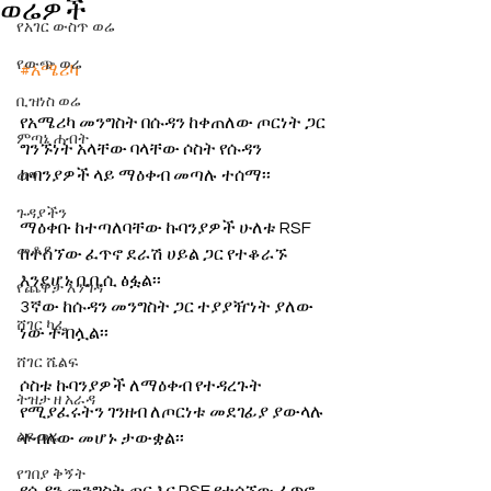
ወሬዎች
የአገር ውስጥ ወሬ
የውጭ ወሬ
#አሜሪካ
ቢዝነስ ወሬ
የአሜሪካ መንግስት በሱዳን ከቀጠለው ጦርነት ጋር 
ምጣኔ ሐብት
ግንኙነት አላቸው ባላቸው ሶስት የሱዳን 
ኩባንያዎች ላይ ማዕቀብ መጣሉ ተሰማ፡፡
ወግ
ጉዳያችን
ማዕቀቡ ከተጣለባቸው ኩባንያዎች ሁለቱ RSF 
መቆያ
ከተሰኘው ፈጥኖ ደራሽ ሀይል ጋር የተቆራኙ 
እንደሆኑ ቢቢሲ ፅፏል፡፡
የጨዋታ እንግዳ
3ኛው ከሱዳን መንግስት ጋር ተያያዥነት ያለው 
ሸገር ካፌ
ነው ተብሏል፡፡
ሸገር ሼልፍ
ሶስቱ ኩባንያዎች ለማዕቀብ የተዳረጉት 
ትዝታ ዘ አራዳ
የሚያፈሩትን ገንዘብ ለጦርነቱ መደገፊያ ያውላሉ 
ልዩ ወሬ
ተብለው መሆኑ ታውቋል፡፡
የገበያ ቅኝት