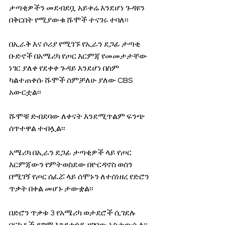
ታጣቂዎችን መደብደቧ አይቀሬ እንደሆነ ጉዳዩን 
በቅርበት የሚያውቁ ሹሞች ተናገሩ ተባለ፡፡
በኢራቅ እና ሶሪያ የሚገኙ የኢራን ደጋፊ ታጣቂ 
ቡድኖች በአሜሪካ የጦር እርምጃ የመመታታቸው 
ነገር ያለቀ የደቀቀ ጉዳይ እንደሆነ በስም 
ካልተጠቀሱ ሹሞች ሰምቻለሁ ያለው CBS 
አውርቷል፡፡
ሹሞቹ ድብደባው ለቀናት እንደሚጥልም ፍንጭ 
ሰጥተዋል ተብሏል፡፡ 
አሜሪካ በኢራን ደጋፊ ታጣቂዎች ላይ የጦር 
እርምጃውን የምትወስደው በዮርዳኖስ ወሰን 
በሚገኝ የጦር ሰፈሯ ላይ ሰሞኑን ለተሰነዘረ የድሮን 
ጥቃት በቀል መሆኑ ታውቋል፡፡
በድሮን ጥቃቱ 3 የአሜሪካ ወታደሮች ሲገደሉ 