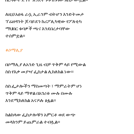
በርካቶች ደግሞ እንደተጎዱ ዘገባው አስታውሷል፡፡
ለዚህ አፀፋ ራሷ ኢራንም ብትሆን እንድትመታ 
ፕሬዘዳንት ጆ ባይደን ከሪፖሊካዊው የፖለቲካ 
ማህበር ቱባዎች ጫና እንደበረታባቸው 
ተሰምቷል፡፡
#ሶማሊያ
በሶማሊያ ለአንድ ጊዜ ብቻ ጥቅም ላይ የሚውል 
ስስ የእቃ መያዣ ፌስታል ሊከለከል ነው፡፡
ስስ ፌታሎችን ማስመጣት ፣ ማምራትም ሆነ 
ጥቅም ላይ ማዋል በአገሪቱ ሙሉ በሙሉ 
እንደሚከለከል አናዶሉ ፅፏል፡፡
ከልከላው ፌስታሎቹን አምርቶ ወደ ውጭ 
መላክንም ይጨምራል ተብሏል፡፡