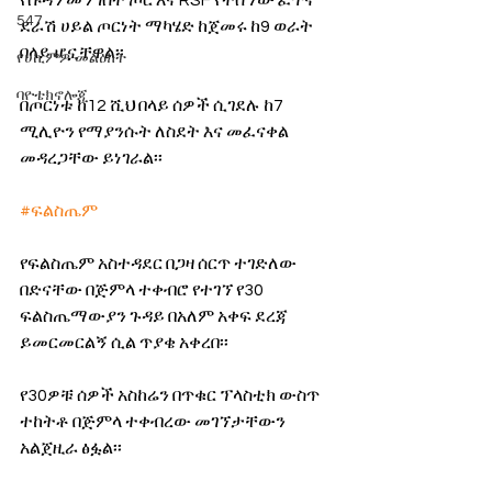
የሱዳን መንግስት ጦር እና RSF የተሰኘው ፈጥኖ 
547
ደራሽ ሀይል ጦርነት ማካሄድ ከጀመሩ ከ9 ወራት 
በላይ ሆኗቸዋል፡፡
የሀኪምዎ መልዕክት
ባዮቴክኖሎጂ
በጦርነቱ ከ12 ሺህ በላይ ሰዎች ሲገደሉ ከ7 
ሚሊዮን የማያንሱት ለስደት እና መፈናቀል 
መዳረጋቸው ይነገራል፡፡
#ፍልስጤም
የፍልስጤም አስተዳደር በጋዛ ሰርጥ ተገድለው 
በድናቸው በጅምላ ተቀብሮ የተገኘ የ30 
ፍልስጤማውያን ጉዳይ በአለም አቀፍ ደረጃ 
ይመርመርልኝ ሲል ጥያቄ አቀረበ፡፡
የ30ዎቹ ሰዎች አስከሬን በጥቁር ፕላስቲክ ውስጥ 
ተከትቶ በጅምላ ተቀብረው መገኘታቸውን 
አልጀዚራ ፅፏል፡፡