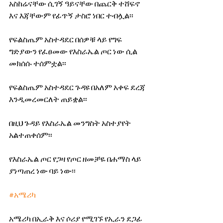
አስከሬናቸው ሲገኝ ዓይናቸው በጨርቅ ተሸፍኖ 
እና እጃቸውም የፊጥኝ ታስሮ ነበር ተብሏል፡፡
የፍልስጤም አስተዳደር በሰዎቹ ላይ የግፍ 
ግድያውን የፈፀመው የእስራኤል ጦር ነው ሲል 
መክሰሱ ተሰምቷል፡፡
የፍልስጤም አስተዳደር ጉዳዩ በአለም አቀፍ ደረጃ 
እንዲመረመርለት ጠይቋል፡፡
በዚህ ጉዳይ የእስራኤል መንግስት አስተያየት 
አልተጠቀሰም፡፡
የእስራኤል ጦር የጋዛ የጦር ዘመቻዬ በሐማስ ላይ 
ያነጣጠረ ነው ባይ ነው፡፡
#አሜሪካ
አሜሪካ በኢራቅ እና ሶሪያ የሚገኙ የኢራን ደጋፊ 