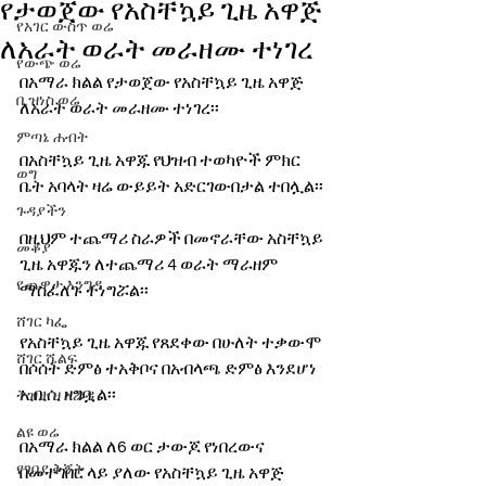
የታወጀው የአስቸኳይ ጊዜ አዋጅ
የአገር ውስጥ ወሬ
ለአራት ወራት መራዘሙ ተነገረ
የውጭ ወሬ
በአማራ ክልል የታወጀው የአስቸኳይ ጊዜ አዋጅ 
ቢዝነስ ወሬ
ለአራት ወራት መራዘሙ ተነገረ፡፡ 
ምጣኔ ሐብት
በአስቸኳይ ጊዜ አዋጁ የህዝብ ተወካዮች ምክር 
ወግ
ቤት አባላት ዛሬ ውይይት አድርገውበታል ተበሏል፡፡
ጉዳያችን
በዚህም ተጨማሪ ስራዎች በመኖራቸው አስቸኳይ 
መቆያ
ጊዜ አዋጁን ለተጨማሪ 4 ወራት ማራዘም 
የጨዋታ እንግዳ
ማስፈለጉ ተነግሯል፡፡ 
ሸገር ካፌ
የአስቸኳይ ጊዜ አዋጁ የጸደቀው በሁለት ተቃውሞ 
ሸገር ሼልፍ
በሶሰት ድምፅ ተአቅቦና በአብላጫ ድምፅ እንደሆነ 
ኢቢሲ ዘግቧል፡፡   
ትዝታ ዘ አራዳ
ልዩ ወሬ
በአማራ ክልል ለ6 ወር ታውጆ የነበረውና 
የገበያ ቅኝት
በመተገበር ላይ ያለው የአስቸኳይ ጊዜ አዋጅ 