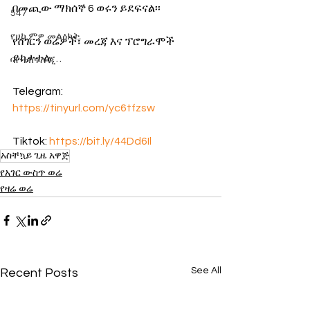
በመጪው ማክሰኞ 6 ወሩን ይደፍናል፡፡
547
የሀኪምዎ መልዕክት
የሸገርን ወሬዎች፣ መረጃ እና ፕሮግራሞች 
ይከታተሉ…
ባዮቴክኖሎጂ
Telegram:  
https://tinyurl.com/yc6tfzsw
Tiktok: 
https://bit.ly/44Dd6Il
አስቸኳይ ጊዜ አዋጅ
የአገር ውስጥ ወሬ
የዛሬ ወሬ
See All
Recent Posts