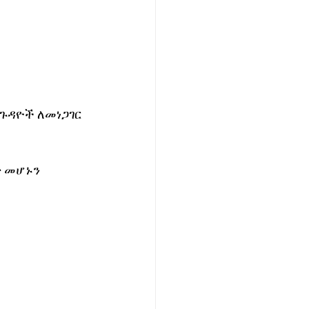
ጉዳዮች ለመነጋገር 
 መሆኑን 