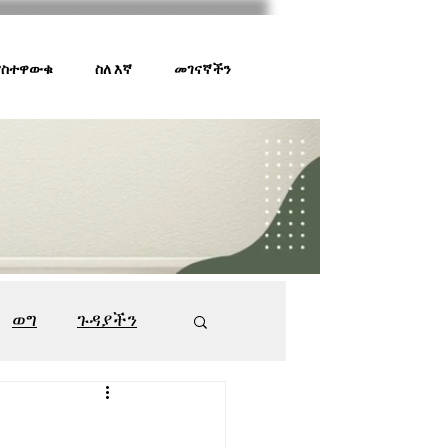
 ያስተዋውቁ
ስለ እኛ
መገናኛችን
ወግ
ጉዳያችን
ገበያ ቅኝት
547