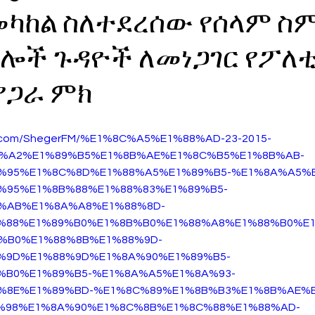
መካከል ስለተደረሰው የሰላም ስ
ኖሎጂ
ሌሎች ጉዳዮች ለመነጋገር የፖለ
የጋራ ምክ
ud.com/ShegerFM/%E1%8C%A5%E1%88%AD-23-2015-
%A2%E1%89%B5%E1%8B%AE%E1%8C%B5%E1%8B%AB-
%95%E1%8C%8D%E1%88%A5%E1%89%B5-%E1%8A%A5%E
%95%E1%8B%88%E1%88%83%E1%89%B5-
%AB%E1%8A%A8%E1%88%8D-
%88%E1%89%B0%E1%8B%B0%E1%88%A8%E1%88%B0%E1
%B0%E1%88%8B%E1%88%9D-
%9D%E1%88%9D%E1%8A%90%E1%89%B5-
%B0%E1%89%B5-%E1%8A%A5%E1%8A%93-
%8E%E1%89%BD-%E1%8C%89%E1%8B%B3%E1%8B%AE%E
%98%E1%8A%90%E1%8C%8B%E1%8C%88%E1%88%AD-