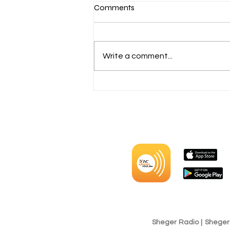
በአገራዊ ምክክሩ እየተሳተፉ ያሉ ቤተ
Comments
እስራኤላውያን ከምክከሩ በኋላ
እውቅና ይሰጠናል ብለው ተስፋ
ነሐሴ 1 2018 በአገራዊ ምክክሩ
እንደሚያደርጉ ተናገሩ፡፡
እየተሳተፉ ያሉ ቤተ እስራኤላውያን
Write a comment...
ከምክከሩ በኋላ እውቅና ይሰጠናል ብለው
ተስፋ እንደሚያደርጉ ተናገሩ፡፡ በኢትዮጵያ
እስከሁን ድርሶብናል ላሉት "መገለል እና
መገፋት "በዓይነትም፣ በገንዘብ ካሣ
እንፈልጋለን ሲሉ በኢትዮጵያ የቤተ
እስራኤል የልማት ድርጅት ፕሬዚዳንት
አቶ በላይነህ ታ
Sheger Radio | Shege