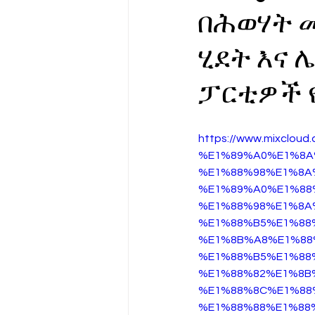
በሕወሃት 
የሀኪምዎ መልዕክት
ባዮቴክ
ሂደት እና 
ፓርቲዎች 
https://www.mixclo
%E1%89%A0%E1%8A
%E1%88%98%E1%8A
%E1%89%A0%E1%88
%E1%88%98%E1%8A
%E1%88%B5%E1%88
%E1%8B%A8%E1%88
%E1%88%B5%E1%88
%E1%88%82%E1%8B
%E1%88%8C%E1%88
%E1%88%88%E1%88