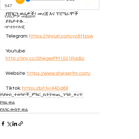
547
የሸገርን ወሬዎች፣ መረጃ እና ፕሮግራሞች 
የሀኪምዎ መልዕክት
ይከታተሉ…
ባዮቴክኖሎጂ
Telegram: 
https://tinyurl.com/yc6tfzsw
Youtube: 
http://tiny.cc/ShegerFM1021Radio
Website: 
https://www.shegerfm.com/
Tiktok: 
https://bit.ly/44Dd6Il
የህዝብ_ተወካዮች_ምክር_ቤት
የወጪ_ንግድ_ቀረጥ
የዛሬ ወሬ
የአገር ውስጥ ወሬ