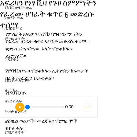
አፍሪካን የነፃ ቪዛ የጉዞ ስምምነትን
የአገር ውስጥ ወሬ
የፈረሙ ሀገራት ቁጥር 5 መድረሱ
የውጭ ወሬ
ተሰማ
ቢዝነስ ወሬ
የምስራቅ አፍሪካን የነፃ ቪዛ የጉዞ ስምምነትን 
ምጣኔ ሐብት
የፈረሙ ሀገራት ቁጥር አምስት መድረሱ ተሰማ፡፡
ዩጋንዳ በትናንትናው እለት ፕሮቶኮሉን 
ወግ
ፈርማለች፡፡
ጉዳያችን
መቆያ
የነፃ የቪዛ የጉዞ ፕሮቶኮሉን ኢትዮጵያ ከአመታት 
በፊት መፈረሟ ይታወቃል፡፡
የጨዋታ እንግዳ
ሸገር ካፌ
የኔነህ ሲሳይ
ሸገር ሼልፍ
0:00
ትዝታ ዘ አራዳ
የሸገርን ወሬዎች፣ መረጃ እና ፕሮግራሞች 
ልዩ ወሬ
ይከታተሉ…
የገበያ ቅኝት