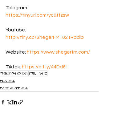
Telegram:  
https://tinyurl.com/yc6tfzsw
Youtube: 
http://tiny.cc/ShegerFM1021Radio
Website: 
https://www.shegerfm.com/
Tiktok: 
https://bit.ly/44Dd6Il
ግብር
ኮንትሮባንድ
የገቢ_ግብር
የዛሬ ወሬ
የአገር ውስጥ ወሬ
See All
Recent Posts