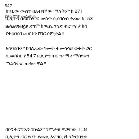
547
ከገቢው ውስጥ በአብዛኛው ማለትም ከ 271 
የሀኪምዎ መልዕክት
ቢሊዮን በላዩ ከሃገር ውስጥ ሲሰበሰብ ቀሪው ከ153 
ቢሊዮን በላዩ ደግሞ ከወጪ ንግድ ቀረጥና ታክስ 
ባዮቴክኖሎጂ
የተሰበሰበ መሆኑን ሸገር ሰምቷል።
አሰባሰቡም ከባለፈው ዓመት ተመሳሳይ ወቅት ጋር 
ሲመሳከር የ 54.7 ቢሊዮን ብር ጭማሪ ማሳየቱን 
ሚኒስትሯ ጠቁመዋል።
በኮንትሮባንድ በኩልም ግምታዊ ዋጋቸው 11.8 
ቢሊዮን ብር የሆነ  የወጪ እና ገቢ የኮንትሮባንድ 