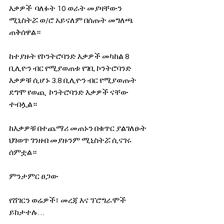
እቃዎች  ባለፉት 10 ወራት መያዛቸውን 
ሚኒስትሯ ወ/ሮ አይናለም በሰጡት መግለጫ 
ጠቅሰዋል።
ከተያዙት የኮንትሮባንድ እቃዎች መካከል 8 
ቢሊዮን ብር የሚያወጠቱ የገቢ ኮንትሮባንድ 
እቃዎቹ ሲሆኑ 3.8 ቢሊዮን ብር የሚያወጡት 
ደግሞ የወጪ  ኮንትሮባንድ እቃዎች ናቸው 
ተብሏል።
ከእቃዎቹ በተጨማሪ መጠኑን በቁጥር ያልገለፁት 
ህገወጥ ገንዘብ መያዙንም ሚኒስትሯ ሲናገሩ 
ሰምቷል።
ምንታምር ፀጋው
የሸገርን ወሬዎች፣ መረጃ እና ፕሮግራሞች 
ይከታተሉ…