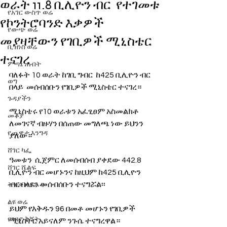
ወራት 11.8 ቢሊዮን ብር የተገመቱ
የአገር ውስጥ ወሬ
የኮንትሮባንድ እቃዎች
የውጭ ወሬ
መያዛቸውን የገቢዎች ሚኒስቴር
ቢዝነስ ወሬ
ተናገረ
ምጣኔ ሐብት
ባለፉት 10 ወራት ከገቢ ግብር  ከ425 ቢሊዮን ብር 
ወግ
በላይ  መሰብሰቡን የገቢዎች ሚኒስቴር ተናገረ።
ጉዳያችን
ሚኒስቴሩ የ10 ወራቱን አፈፂፀም አስመልክቶ 
መቆያ
ለመገናኛ ብዙሃን በሰጠው መግለጫ ነው ይህንን 
የጨዋታ እንግዳ
ያለው።
ሸገር ካፌ
ዓመቱን  ሲጀምር ለመሰብሰብ ያቀደው 442.8 
ሸገር ሼልፍ
ቢሊዮን ብር መሆኑንና ከዚህም ከ425 ቢሊዮን 
ብር በላዩን መሰብሰቡን ተናግሯል፡፡
ትዝታ ዘ አራዳ
ልዩ ወሬ
ይህም የእቅዱን 96 በመቶ መሆኑን የገቢዎች 
የገበያ ቅኝት
ሚኒስትር አይናለም ንጉሴ ተናግረዋል።