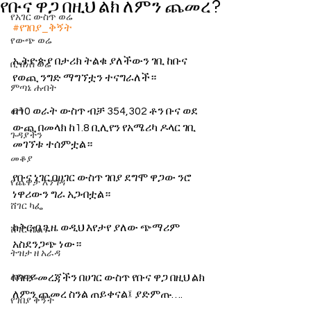
የቡና ዋጋ በዚህ ልክ ለምን ጨመረ?
የአገር ውስጥ ወሬ
#የገበያ_ቅኝት
የውጭ ወሬ
ኢትዮጵያ በታሪክ ትልቁ ያለችውን ገቢ ከቡና 
ቢዝነስ ወሬ
የወጪ ንግድ ማግኘቷን ተናግራለች።  
ምጣኔ ሐብት
በ10 ወራት ውስጥ ብቻ 354,302 ቶን ቡና ወደ 
ወግ
ውጪ በመላክ ከ1.8 ቢሊየን የአሜሪካ ዶላር ገቢ 
ጉዳያችን
መገኘቱ ተሰምቷል። 
መቆያ
የቡና ነገር በሀገር ውስጥ ገበያ ደግሞ ዋጋው ንሮ 
የጨዋታ እንግዳ
ነዋሪውን ግራ አጋብቷል። 
ሸገር ካፌ
ከቅርብ ጊዜ ወዲህ እየታየ ያለው ጭማሪም 
ሸገር ሼልፍ
አስደንጋጭ ነው።
ትዝታ ዘ አራዳ
ልዩ ወሬ
በገበያ መረጃችን በሀገር ውስጥ የቡና ዋጋ በዚህ ልክ 
ለምን ጨመረ ስንል ጠይቀናል፤ ያድምጡ….  
የገበያ ቅኝት