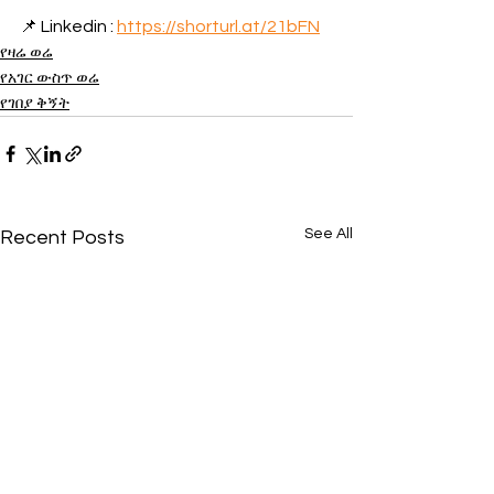
📌 Linkedin : 
https://shorturl.at/21bFN
የዛሬ ወሬ
የአገር ውስጥ ወሬ
የገበያ ቅኝት
See All
Recent Posts