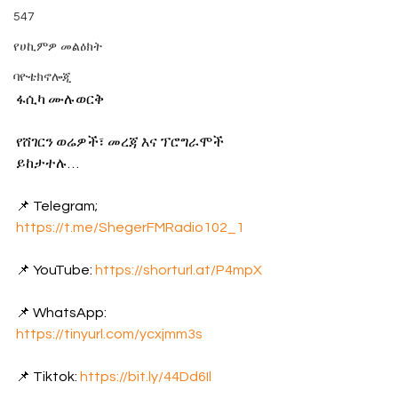
547
የሀኪምዎ መልዕክት
ባዮቴክኖሎጂ
ፋሲካ ሙሉወርቅ
የሸገርን ወሬዎች፣ መረጃ እና ፕሮግራሞች 
ይከታተሉ… 
📌 Telegram; 
https://t.me/ShegerFMRadio102_1
📌 YouTube: 
https://shorturl.at/P4mpX
📌 WhatsApp: 
https://tinyurl.com/ycxjmm3s
📌 Tiktok: 
https://bit.ly/44Dd6Il