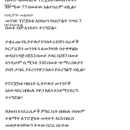
በእቅድ ባለመስራቱ ፕሮጀክቱ በመጠናቀቅያ 
547
እድሜው 77 በመቶው አልተሰራም ብሏል፡፡
የሀኪምዎ መልዕክት
መንገድ ፕሮጀክቱ እስካሁን የአስፓልት ንጣፍ 7 
ባዮቴክኖሎጂ
በመቶ ብቻ እንደሆነ ተናግሯል፡፡
ተቋራጩ የኢትዮጵያ ኮንስትራክሽን ስራዎች 
ኮርፖሬሽን መንገዱን ለመገንባት ከተዋዋልኩ 
ወዲህ ነዳጅ በ553 በመቶ ዶላር በ287 በመቶ 
እንዲሁም ሲሚንቶ 330 በመቶ ጭማሪ ስለታየ 
ይህን ታሳቢ ያደረገ የዋጋ ክለሳ ይደረግልኝ ብሏል፡፡
የፕሮጀክቱ ባለቤት ኢትዮጵያ መንገዶች 
አስተዳደር በበኩሉ የዋጋ ክለሳ እንደማያደርግ 
ተናግሯል፡፡
የህዝብ እንደራሴዎች ምክር ቤት በበኩሉ ሶስቱም 
ተቋማት ለፕሮጀክቱ መጓተት እርስ በዕርስ 
መወቃቀሳቸውን ትተው በጋራ ሰርተው 