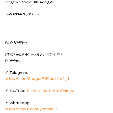
ፕሮጀክቱን እንዲስረክቡ አሳስቧል፡፡
ሙሉ ዘገባውን ያድምጡ…. 
ያሬድ እንዳሻው
የሸገርን ወሬዎች፣ መረጃ እና ፕሮግራሞች 
ይከታተሉ… 
📌 Telegram; 
https://t.me/ShegerFMRadio102_1
📌 YouTube: 
https://shorturl.at/P4mpX
📌 WhatsApp: 
https://tinyurl.com/ycxjmm3s