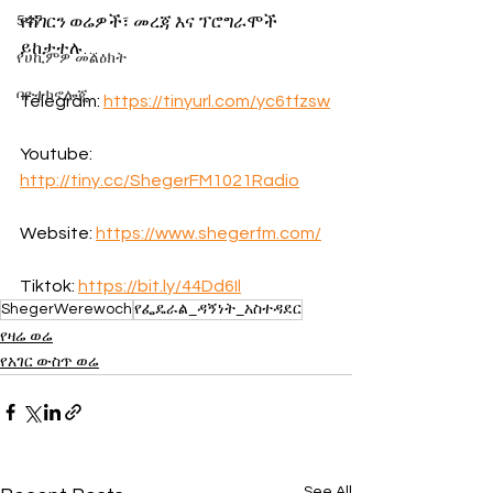
547
የሸገርን ወሬዎች፣ መረጃ እና ፕሮግራሞች 
ይከታተሉ…
የሀኪምዎ መልዕክት
ባዮቴክኖሎጂ
Telegram: 
https://tinyurl.com/yc6tfzsw
Youtube: 
http://tiny.cc/ShegerFM1021Radio
Website: 
https://www.shegerfm.com/
Tiktok: 
https://bit.ly/44Dd6Il
ShegerWerewoch
የፌዴራል_ዳኝነት_አስተዳደር
የዛሬ ወሬ
የአገር ውስጥ ወሬ
See All