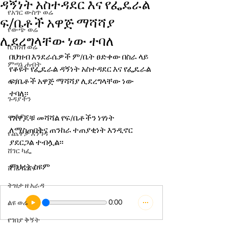
ዳኝነት አስተዳደር እና የፌዴራል
የአገር ውስጥ ወሬ
ፍ/ቤቶች አዋጅ ማሻሻያ
የውጭ ወሬ
ሊደረግላቸው ነው ተባለ
ቢዝነስ ወሬ
በህዝብ እንደራሴዎች ም/ቤት ፀድቀው በስራ ላይ 
ምጣኔ ሐብት
የቆዩት የፌዴራል ዳኝነት አስተዳደር እና የፌዴራል 
ፍ/ቤቶች አዋጅ ማሻሻያ ሊደረግላቸው ነው 
ወግ
ተባለ፡፡
ጉዳያችን
መቆያ
የአዋጆቹ መሻሻል የፍ/ቤቶችን ነፃነት 
ለማስጠበቅና ጠንከራ ተጠያቂነት እንዲኖር 
የጨዋታ እንግዳ
ያደርጋል ተብሏል፡፡
ሸገር ካፌ
ምህረት ስዩም
ሸገር ሼልፍ
ትዝታ ዘ አራዳ
0:00
ልዩ ወሬ
የገበያ ቅኝት