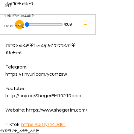
 ትዕግስት ዘሪሁን 
547
የሀኪምዎ መልዕክት
4:09
ባዮቴክኖሎጂ
የሸገርን ወሬዎች፣ መረጃ እና ፕሮግራሞች 
ይከታተሉ…
Telegram:  
https://tinyurl.com/yc6tfzsw
Youtube: 
http://tiny.cc/ShegerFM1021Radio
Website: https://www.shegerfm.com/
Tiktok: 
https://bit.ly/44Dd6Il
የሃይማኖት_ረቂቅ_አዋጅ