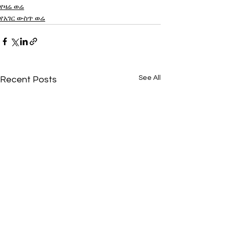
የዛሬ ወሬ
የአገር ውስጥ ወሬ
See All
Recent Posts