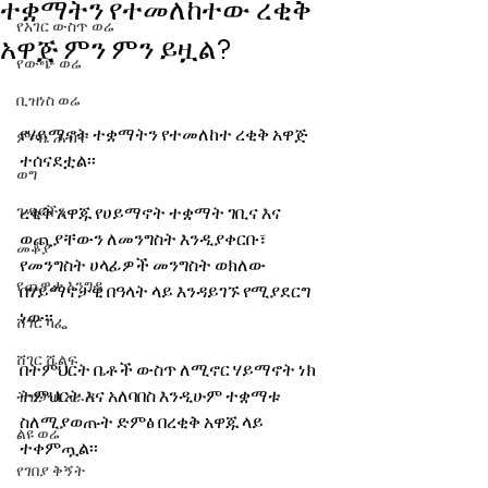
ተቋማትን የተመለከተው ረቂቅ
የአገር ውስጥ ወሬ
አዋጅ ምን ምን ይዟል?
የውጭ ወሬ
ቢዝነስ ወሬ
የሃይማኖት ተቋማትን የተመለከተ ረቂቅ አዋጅ 
ምጣኔ ሐብት
ተሰናደቷል፡፡ 
ወግ
ጉዳያችን
ረቂቅ አዋጁ የሀይማኖት ተቋማት ገቢና እና 
ወጪያቸውን ለመንግስት እንዲያቀርቡ፣ 
መቆያ
የመንግስት ሀላፊዎች መንግስት ወክለው 
የጨዋታ እንግዳ
በሃይማኖታዊ በዓላት ላይ እንዳይገኙ የሚያደርግ 
ነው፡፡
ሸገር ካፌ
ሸገር ሼልፍ
በትምህርት ቤቶች ውስጥ ለሚኖር ሃይማኖት ነክ 
ትምህርት እና አለባበስ እንዲሁም ተቋማቱ 
ትዝታ ዘ አራዳ
ስለሚያወጡት ድምፅ በረቂቅ አዋጁ ላይ 
ልዩ ወሬ
ተቀምጧል፡፡
የገበያ ቅኝት