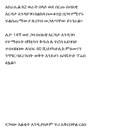
እስራኤል ከ2 ወራት በላይ ወደ ሰርጡ ሰብአዊ 
እርዳታ እንዳይገባ ከልክላ በመቆየቷ በጋዛ የሚኖሩ 
ፍልስጤማውያ ለረሃብ መጋለጣቸው ይነገራል፡፡
ሊዮ 14ኛ ወደ ጋዛ ሰብአዊ እርዳታ እንዲገባ 
የተማፀኑት በቫቲካን ቅዱስ ጴጥሮስ አደባባይ 
ተሰብስበው ለነበሩ 40 ሺህ የካቶሊክ ምዕመናን 
ንግግር ባደረጉበት ወቅት እንደሆነ አሶሼትድ ፕሬስ 
ፅፏል፡፡
የጋዛው እልቂት እንዲያበቃም ጥሪ አቅርበዋል ርዕሰ 