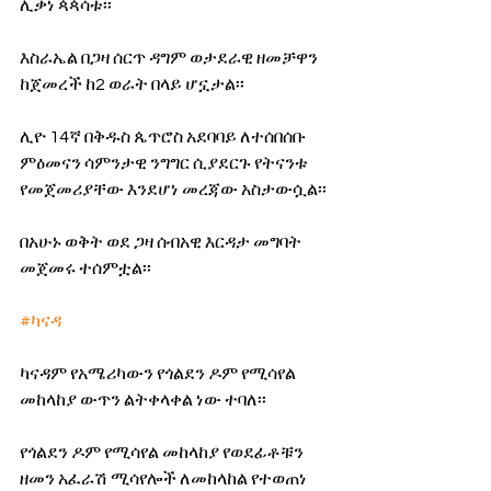
ሊቃነ ጳጳሳቱ፡፡
እስራኤል በጋዛ ሰርጥ ዳግም ወታደራዊ ዘመቻዋን 
ከጀመረች ከ2 ወራት በላይ ሆኗታል፡፡
ሊዮ 14ኛ በቅዱስ ጴጥሮስ አደባባይ ለተሰበሰቡ 
ምዕመናን ሳምንታዊ ንግግር ሲያደርጉ የትናንቱ 
የመጀመሪያቸው እንደሆነ መረጃው አስታውሷል፡፡
በአሁኑ ወቅት ወደ ጋዛ ሰብአዊ እርዳታ መግባት 
መጀመሩ ተሰምቷል፡፡
#ካናዳ
ካናዳም የአሜሪካውን የጎልደን ዶም የሚሳየል 
መከላከያ ውጥን ልትቀላቀል ነው ተባለ፡፡
የጎልደን ዶም የሚሳየል መከላከያ የወደፊቶቹን 
ዘመን አፈራሽ ሚሳየሎች ለመከላከል የተወጠነ 