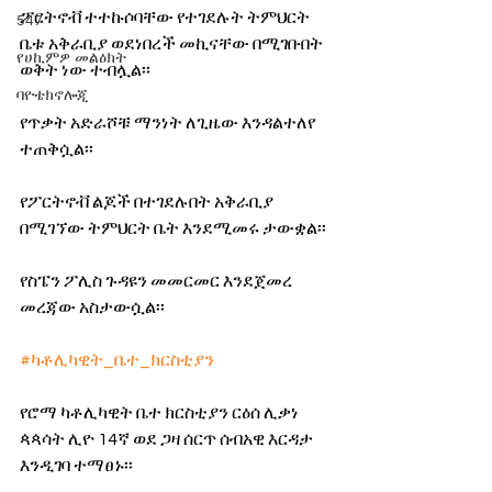
ፖርትኖቭ ተተኩሶባቸው የተገደሉት ትምህርት 
547
ቤቱ አቅራቢያ ወደነበረች መኪናቸው በሚገቡበት 
የሀኪምዎ መልዕክት
ወቅት ነው ተብሏል፡፡
ባዮቴክኖሎጂ
የጥቃት አድራሾቹ ማንነት ለጊዜው እንዳልተለየ 
ተጠቅሷል፡፡
የፖርትኖቭ ልጆች በተገደሉበት አቅራቢያ 
በሚገኘው ትምህርት ቤት እንደሚመሩ ታውቋል፡፡
የስፔን ፖሊስ ጉዳዩን መመርመር እንደጀመረ 
መረጃው አስታውሷል፡፡
#ካቶሊካዊት_ቤተ_ክርስቲያን
የሮማ ካቶሊካዊት ቤተ ክርስቲያን ርዕሰ ሊቃነ 
ጳጳሳት ሊዮ 14ኛ ወደ ጋዛ ሰርጥ ሰብአዊ እርዳታ 
እንዲገባ ተማፀኑ፡፡