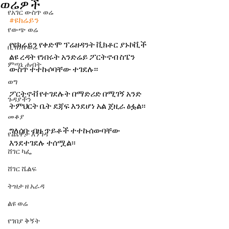
ወሬዎች
የአገር ውስጥ ወሬ
#ዩክሬይን
የውጭ ወሬ
የዩክሬይን የቀድሞ ፕሬዘዳንት ቪክቶር ያኑኮቪች 
ቢዝነስ ወሬ
ልዩ ረዳት የነበሩት አንድሬይ ፖርትኖብ ስፔን 
ምጣኔ ሐብት
ውስጥ ተተኩሶባቸው ተገደሉ፡፡
ወግ
ፖርትኖቭ የተገደሉት በማድሪድ በሚገኝ አንድ 
ጉዳያችን
ትምህርት ቤት ደጃፍ እንደሆነ አል ጀዚራ ፅፏል፡፡
መቆያ
ግለሰቡ ብዙ ጥይቶች ተተኩሰውባቸው 
የጨዋታ እንግዳ
እንደተገደሉ ተሰሟል፡፡
ሸገር ካፌ
ሸገር ሼልፍ
ትዝታ ዘ አራዳ
ልዩ ወሬ
የገበያ ቅኝት