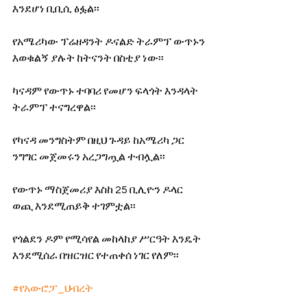
እንደሆነ ቢቢሲ ፅፏል፡፡
የአሜሪካው ፕሬዘዳንት ዶናልድ ትራምፕ ውጥኑን 
እወቁልኝ ያሉት ከትናንት በስቲያ ነው፡፡
ካናዳም የውጥኑ ተባባሪ የመሆን ፍላጎት እንዳላት 
ትራምፕ ተናግረዋል፡፡
የካናዳ መንግስትም በዚህ ጉዳይ ከአሜሪካ ጋር 
ንግግር መጀመሩን አረጋግጧል ተብሏል፡፡
የውጥኑ ማስጀመሪያ እስከ 25 ቢሊዮን ዶላር 
ወጪ እንደሚጠይቅ ተገምቷል፡፡
የጎልደን ዶም የሚሳየል መከላከያ ሥርዓት እንዴት 
እንደሚሰራ በዝርዝር የተጠቀሰ ነገር የለም፡፡
#የአውሮፓ_ህብረት