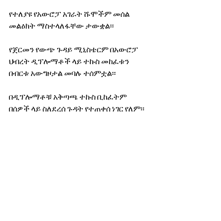
የተለያዩ የአውሮፓ አገራት ሹሞችም መሰል 
መልዕክት ማስተላለፋቸው ታውቋል፡፡
የጀርመን የውጭ ጉዳይ ሚኒስቴርም በአውሮፓ 
ህብረት ዲፕሎማቶች ላይ ተኩስ መከፈቱን 
በብርቱ አውግዞታል መባሉ ተሰምቷል፡፡
በዲፕሎማቶቹ አቅጣጫ ተኩስ ቢከፈትም 
በሰዎች ላይ ስለደረሰ ጉዳት የተጠቀሰ ነገር የለም፡፡
የኔነህ ከበደ
የሸገርን ወሬዎች፣ መረጃ እና ፕሮግራሞች 
ይከታተሉ…
📌 Telegram; 
https://t.me/ShegerFMRadio102_1