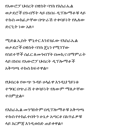
የአውሮፓ ህብረት በዌስት ባንክ የእስራኤል 
ወታደሮች በጉብኝት ላይ በነበሩ ዲፕሎማቶቹ ላይ 
ተኩስ መክፈታቸው በጭራሽ ተቀባይነት የሌለው 
ድርጊት ነው አለ፡፡
ሚድል ኢስት ሞኒተር እንደፃፈው የእስራኤል 
ወታደሮች በዌስት ባንክ ጄኒን የሚገኘው 
የሰደተኞች ሰፈር ለመጎብኘት በመኪና በማምራት 
ላይ በነበሩ የአውሮፓ ህብረት ዲፕሎማቶች 
አቅጣጫ ተኩስ ከፍተዋል፡፡
የህብረቱ የውጭ ጉዳይ ሀላፊዋ እንዲህ ዓይነቱ 
ተግባር በጭራሽ ተቀባይነት የለውም ማለታቸው 
ተሰምቷል፡፡
የእስራኤል መንግስትም በዲፕሎማቶቹ አቅጣጫ 
ተኩስ የተከፈተበትን ሁኔታ አጣርቶ በአጥፊዎቹ 
ላይ እርምጃ እንዲወስድ ጠይቀዋል፡፡