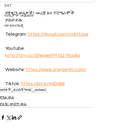
547
የሸገርን ወሬዎች፣ መረጃ እና ፕሮግራሞች 
የሀኪምዎ መልዕክት
ይከታተሉ…
ባዮቴክኖሎጂ
Telegram: 
https://tinyurl.com/yc6tfzsw
Youtube: 
http://tiny.cc/ShegerFM1021Radio
Website: 
https://www.shegerfm.com/
Tiktok: 
https://bit.ly/44Dd6Il
ሀሰተኛ_ደረሰኝ
ግብር_መሰወር
የዛሬ ወሬ
የአገር ውስጥ ወሬ