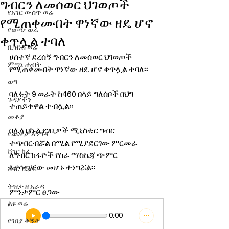
ግብርን ለመሰወር ህገወጦች
የአገር ውስጥ ወሬ
የሚጠቀሙበት ዋነኛው ዘዴ ሆኖ
የውጭ ወሬ
ቀጥሏል ተባለ
ቢዝነስ ወሬ
ሀሰተኛ ደረሰኝ ግብርን ለመሰወር ህገወጦች 
ምጣኔ ሐብት
የሚጠቀሙበት ዋነኛው ዘዴ ሆኖ ቀጥሏል ተባለ፡፡
ወግ
ባለፉት 9 ወራት ከ460 በላይ ግለሰቦች በህግ 
ጉዳያችን
ተጠይቀዋል ተብሏል፡፡
መቆያ
በሌላ በኩል የገቢዎች ሚኒስቴር ግብር 
የጨዋታ እንግዳ
ተጭበርብሯል በሚል የሚያደርገው ምርመራ 
ሸገር ካፌ
ለግብር ከፋዮች የስራ ማስኬጃ ጭምር 
እያሳጣቸው መሆኑ ተነግሯል፡፡
ሸገር ሼልፍ
ትዝታ ዘ አራዳ
ምንታምር ፀጋው
ልዩ ወሬ
0:00
የገበያ ቅኝት