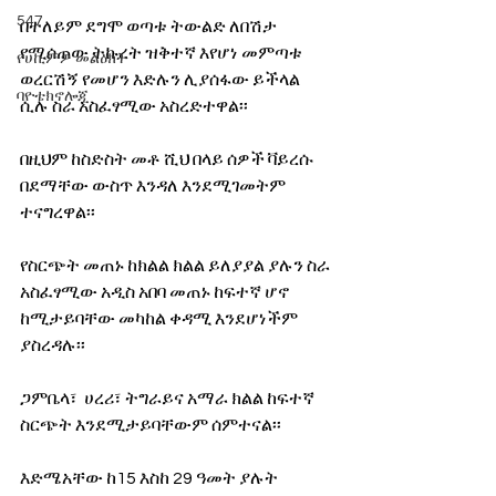
547
በተለይም ደግሞ ወጣቱ ትውልድ ለበሽታ 
የሚሰጠው ትኩረት ዝቅተኛ እየሆነ መምጣቱ 
የሀኪምዎ መልዕክት
ወረርሽኝ የመሆን እድሉን ሊያሰፋው ይችላል 
ባዮቴክኖሎጂ
ሲሉ ስራ አስፈፃሚው አስረድተዋል፡፡
በዚህም ከስድስት መቶ ሺህ በላይ ሰዎች ቫይረሱ 
በደማቸው ውስጥ እንዳለ እንደሚገመትም 
ተናግረዋል፡፡
የስርጭት መጠኑ ከክልል ክልል ይለያያል ያሉን ስራ 
አስፈፃሚው አዲስ አበባ መጠኑ ከፍተኛ ሆኖ 
ከሚታይባቸው መካከል ቀዳሚ እንደሆነችም 
ያስረዳሉ፡፡
ጋምቤላ፣  ሀረሪ፣ ትግራይና አማራ ክልል ከፍተኛ 
ስርጭት እንደሚታይባቸውም ሰምተናል፡፡
እድሜአቸው ከ15 እስከ 29 ዓመት ያሉት 