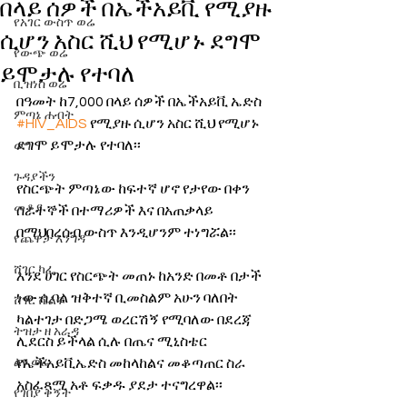
በላይ ሰዎች በኤችአይቪ የሚያዙ
የአገር ውስጥ ወሬ
ሲሆን አስር ሺህ የሚሆኑ ደግሞ
የውጭ ወሬ
ይሞታሉ የተባለ
ቢዝነስ ወሬ
በዓመት ከ7,000 በላይ ሰዎች በኤችአይቪ ኤድስ 
ምጣኔ ሐብት
#HIV_AIDS
 የሚያዙ ሲሆን አስር ሺህ የሚሆኑ 
ደግሞ ይሞታሉ የተባለ፡፡
ወግ
ጉዳያችን
የስርጭት ምጣኔው ከፍተኛ ሆኖ የታየው በቀን 
መቆያ
ሰራተኞች በተማሪዎች እና በአጠቃላይ 
በማህበረሰብ ውስጥ እንዲሆንም ተነግሯል፡፡
የጨዋታ እንግዳ
ሸገር ካፌ
እንደ ሀገር የስርጭት መጠኑ ከአንድ በመቶ በታች 
ነው ሲባል ዝቅተኛ ቢመስልም አሁን ባለበት 
ሸገር ሼልፍ
ካልተገታ በድጋሜ ወረርሽኝ የሚባለው በደረጃ 
ትዝታ ዘ አራዳ
ሊደርስ ይችላል ሲሉ በጤና ሚኒስቴር 
ልዩ ወሬ
የኤችአይቪኤድስ መከላከልና መቆጣጠር ስራ 
አስፈጻሚ አቶ ፍቃዱ ያደታ ተናግረዋል፡፡
የገበያ ቅኝት