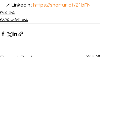
📌 Linkedin : 
https://shorturl.at/21bFN
የዛሬ ወሬ
የአገር ውስጥ ወሬ
See All
Recent Posts