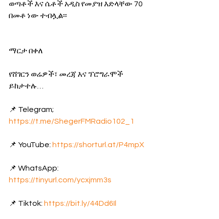
ወጣቶች እና ሴቶች አዲስ የመያዝ እድላቸው 70 
በመቶ ነው ተብሏል፡፡
ማርታ በቀለ
የሸገርን ወሬዎች፣ መረጃ እና ፕሮግራሞች 
ይከታተሉ…
📌 Telegram; 
https://t.me/ShegerFMRadio102_1
📌 YouTube: 
https://shorturl.at/P4mpX
📌 WhatsApp: 
https://tinyurl.com/ycxjmm3s
📌 Tiktok: 
https://bit.ly/44Dd6Il