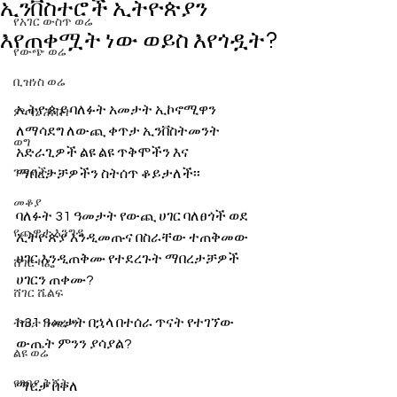
ኢንቨስተሮች ኢትዮጵያን
የአገር ውስጥ ወሬ
እየጠቀሟት ነው ወይስ እየጎዷት?
የውጭ ወሬ
ቢዝነስ ወሬ
ኢትዮጵያ ባለፉት አመታት ኢኮኖሚዋን 
ምጣኔ ሐብት
ለማሳደግ ለውጪ ቀጥታ ኢንቨስትመንት 
ወግ
አድራጊዎች ልዩ ልዩ ጥቅሞችን እና 
ጉዳያችን
ማበረታቻዎችን ስትሰጥ ቆይታለች፡፡ 
መቆያ
ባለፉት 31 ዓመታት የውጪ ሀገር ባለፀጎች ወደ 
የጨዋታ እንግዳ
ኢትዮጵያ እንዲመጡና በስራቸው ተጠቅመው 
ሀገር እንዲጠቅሙ የተደረጉት ማበረታቻዎች 
ሸገር ካፌ
ሀገርን ጠቀሙ? 
ሸገር ሼልፍ
ከ31 ዓመታት በኋላ በተሰራ ጥናት የተገኘው 
ትዝታ ዘ አራዳ
ውጤት ምንን ያሳያል? 
ልዩ ወሬ
የገበያ ቅኝት
ማርታ በቀለ 