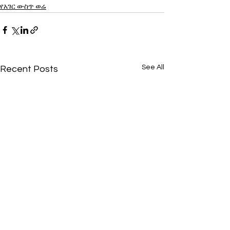
የአገር ውስጥ ወሬ
See All
Recent Posts
የሐምሌ 30 2018 የውጪ ሀገር
በኢትዮጵያ ወጥ የሆ