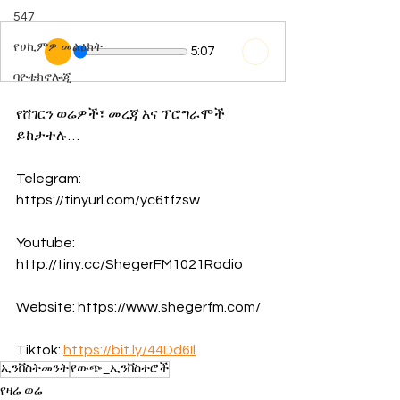
547
የሀኪምዎ መልዕክት
5:07
ባዮቴክኖሎጂ
የሸገርን ወሬዎች፣ መረጃ እና ፕሮግራሞች 
ይከታተሉ…
Telegram:  
https://tinyurl.com/yc6tfzsw
Youtube: 
http://tiny.cc/ShegerFM1021Radio
Website: https://www.shegerfm.com/
Tiktok: 
https://bit.ly/44Dd6Il
ኢንቨስትመንት
የውጭ_ኢንቨስተሮች
የዛሬ ወሬ