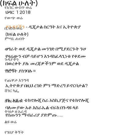
(ክፍል ሁለት)
የአገር ውስጥ ወሬ
ህዳር  1 2018 
የውጭ ወሬ
#ጉዳያችን
 - ዲጂታል ስርዓት እና ኢትዮጵያ 
ቢዝነስ ወሬ
(ክፍል ሁለት)
ምጣኔ ሐብት
ሀገራት ወደ ዲጂታል መንገድ በሚያደርጉት ጉዞ 
ወግ
የዛሬውን ብቻ ሳይሆን እንዳስፈላጊነቱ የቀደሙ 
ጉዳያችን
በወረቀት ያሉ መረጃዎችንም ወደ ዲጂታል 
መቆያ
ስርዓት ያስገባሉ። 
የጨዋታ እንግዳ
ኢትዮጵያ በዚህ ረገድ ምን ማድረግ ይኖርባታል?
ሸገር ካፌ
የኤ.አይ.ቲ ቴክኖሎጂ ስራ አስኪያጅና የቴክኖሎጂ 
ሸገር ሼልፍ
ባለሙያው አቶ እስራኤል ብሩክ በጉዳዩ ላይ 
ትዝታ ዘ አራዳ
የሰጡንን ማብራሪያ ያድምጡ….. 
ልዩ ወሬ
የገበያ ቅኝት