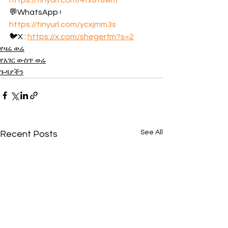
https://tinyurl.com/4tx8t8wm
💬WhatsApp ፡ 
https://tinyurl.com/ycxjmm3s
🐦X : 
https://x.com/shegerfm?s=2
የዛሬ ወሬ
የአገር ውስጥ ወሬ
ጉዳያችን
See All
Recent Posts