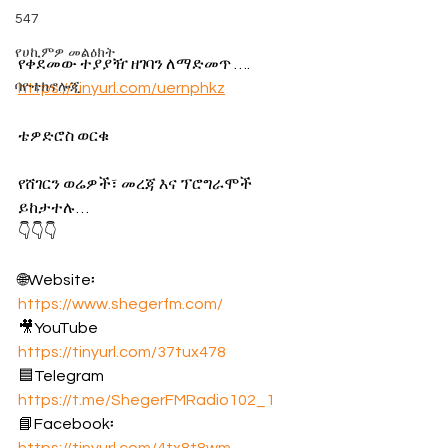
547
የሀኪምዎ መልዕክት
የቀደመው ተያያዥ ዘገባን ለማድመጥ …. 
ባዮቴክኖሎጂ
https://tinyurl.com/uernphkz
ቴዎድሮስ ወርቁ
የሸገርን ወሬዎች፣ መረጃ እና ፕሮግራሞች 
ይከታተሉ…
👇👇👇
🌐Website፡ 
https://www.shegerfm.com/
🎥YouTube 
https://tinyurl.com/37tux478
🟦Telegram 
https://t.me/ShegerFMRadio102_1
📘Facebook፡ 