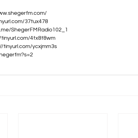
www.shegerfm.com/
tinyurl.com/37tux478
/t.me/ShegerFMRadio102_1
//tinyurl.com/4tx8t8wm
://tinyurl.com/ycxjmm3s
shegerfm?s=2