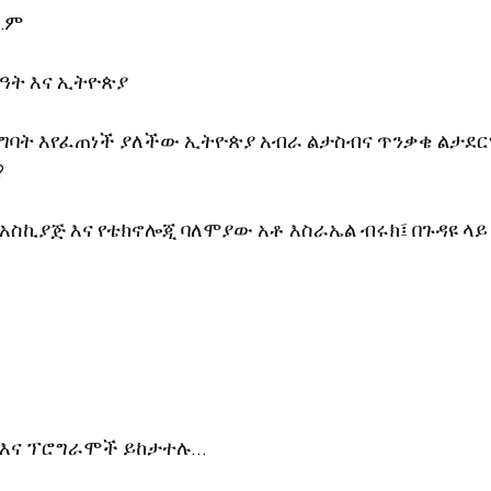
ዓ.ም
ኖሎጂ
ርዓት እና ኢትዮጵያ
ግባት እየፈጠነች ያለችው ኢትዮጵያ አብራ ልታስብና ጥንቃቄ ልታደር
?
 አስኪያጅ እና የቴክኖሎጂ ባለሞያው አቶ እስራኤል ብሩክ፤ በጉዳዩ ላይ
 እና ፕሮግራሞች ይከታተሉ…