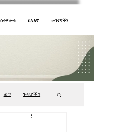
 ያስተዋውቁ
ስለ እኛ
መገናኛችን
ወግ
ጉዳያችን
ገበያ ቅኝት
547