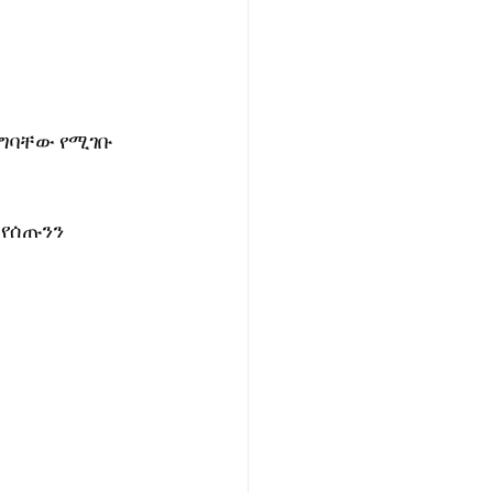
ግባቸው የሚገቡ 
 የሰጡንን 