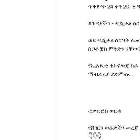
ጥቅምት 24 ቀን 2018 
የሀኪምዎ መልዕክት
ባዮቴክ
#ጉዳያችን
 - ዲጂታል ስ
ወደ ዲጂታል ስርዓት ለመ
ስጋቶቿስ ምንድን ናቸው
የኤ.አይ.ቲ ቴክኖሎጂ ስራ
ማብራሪያ ያድምጡ…
ቴዎድሮስ ወርቁ
የሸገርን ወሬዎች፣ መረጃ
👇👇👇