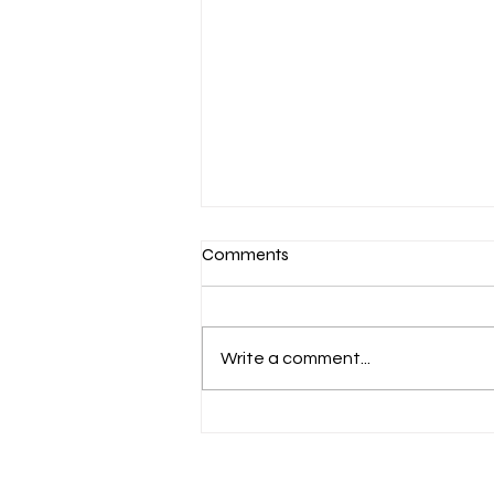
Comments
Write a comment...
ኮሜርሺያል ኖሚኒስ በተጠናቀቀው
የበጀት ዓመት ከ800 ሚሊዮን ብር
በላይ ያልተጣራ ትርፍ ማግኘቱን