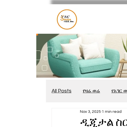
All Posts
የዛሬ ወሬ
የአገር 
Nov 3, 2025
1 min read
መቆያ
የጨዋታ እንግዳ
ዲጂታል ስ