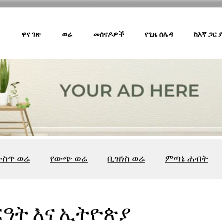
ዋና ገጽ
ወሬ
መሰናዶዎች
የጊዜ ሰሌዳ
ከእኛ ጋር
ውስጥ ወሬ
የውጭ ወሬ
ቢዝነስ ወሬ
ምጣኔ ሐብት
ሸገር ካፌ
ሸገር ሼልፍ
ትዝታ ዘ አራዳ
ልዩ ወሬ
የ
ርዓት እና ኢትዮጵያ