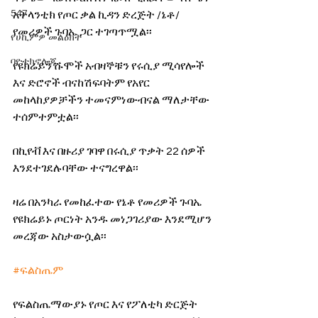
547
አትላንቲክ የጦር ቃል ኪዳን ድረጅት /ኔቶ/ 
የመሪዎች ጉባኤ ጋር ተገጣጥሟል፡፡
የሀኪምዎ መልዕክት
ባዮቴክኖሎጂ
የዩክሬይን ሹሞች አብዛኞቹን የሩሲያ ሚሳየሎች 
እና ድሮኖች ብናከሽፍባትም የአየር 
መከላከያዎቻችን ተመናምነውብናል ማለታቸው 
ተሰምተምቷል፡፡
በኪየቭ እና በዙሪያ ገባዋ በሩሲያ ጥቃት 22 ሰዎች 
እንደተገደሉባቸው ተናግረዋል፡፡
ዛሬ በአንካራ የመከፈተው የኔቶ የመሪዎች ጉባኤ 
የዩክሬይኑ ጦርነት አንዱ መነጋገሪያው እንደሚሆን 
መረጃው አስታውሷል፡፡
#ፍልስጤም
የፍልስጤማውያኑ የጦር እና የፖለቲካ ድርጅት 