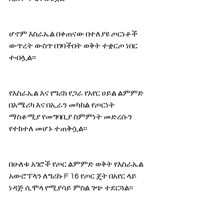
ሆኖም እስራኤል በቀጠናው በተለያዩ ጦርነቶች 
ውጥረት ውስጥ በገባችበት ወቅት ተቋርጦ ነበር 
ተብሏል፡፡
የእስራኤል እና የግሪክ የጋራ የአየር ሀይል ልምምድ 
በአሜሪካ እና በኢራን መካከል የጦርነት 
ማስቆሚያ የመግባቢያ ስምምነት መድረሱን 
የተከተለ መሆኑ ተጠቅሷል፡፡
በሁለቱ አገሮች የጦር ልምምድ ወቅት የእስራኤል 
አውሮፕላን ለግሪኩ F 16 የጦር ጄት በአየር ላይ 
ነዳጅ ሲሞላ የሚያሳይ ምስል ገጭ ተደርጓል፡፡