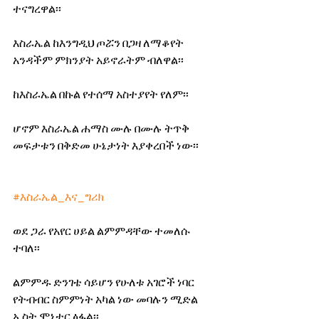
ተናግረዋል፡፡
እስራኤል ከእንግዲህ ጦሯን በጋዛ ለማቆየት 
አንዳችም ምክንያት አይኖራትም ብለዋል፡፡
ከእስራኤል በኩል የተሰማ አስተያየት የለም፡፡
ሆኖም እስራኤል ሐማስ ሙሉ በሙሉ ትጥቅ 
መፍታቱን በቅድመ ሁኔታነት እያቀረበች ነው፡፡
#እስራኤል_እና_ግሪክ
ወደ ጋራ የአየር ሀይል ልምምዳቸው ተመለሱ 
ተባለ፡፡
ልምምዱ ድንገቴ ሳይሆን የሁለቱ አገሮች ነባር 
የትብብር ስምምነት አካል ነው መባሉን ሚድል 
ኢስት ሞኒተር ፅፏል፡፡