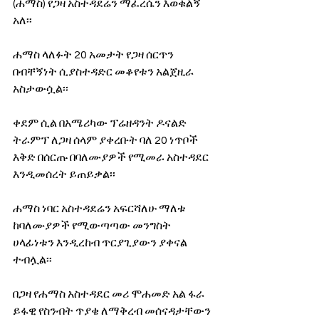
(ሐማስ) የጋዛ አስተዳደሬን ማፈረሴን እወቁልኝ 
አለ፡፡
ሐማስ ላለፉት 20 አመታት የጋዛ ሰርጥን 
በብቸኝነት ሲያስተዳድር መቆየቱን አልጀዚራ 
አስታውሷል፡፡
ቀደም ሲል በአሜሪካው ፕሬዘዳንት ዶናልድ 
ትራምፕ ለጋዛ ሰላም ያቀረቡት ባለ 20 ነጥቦች 
እቅድ በሰርጡ በባለሙያዎች የሚመራ አስተዳደር 
እንዲመሰረት ይጠይቃል፡፡
ሐማስ ነባር አስተዳደሬን አፍርሻለሁ ማለቱ 
ከባለሙያዎች የሚውጣጣው መንግስት 
ሀላፊነቱን እንዲረከብ ጥርያጊያውን ያቀናል 
ተብሏል፡፡
በጋዛ የሐማስ አስተዳደር መሪ ሞሐመድ አል ፋራ 
ይፋዊ የስንብት ጥያቄ ለማቅረብ መሰናዳታቸውን 