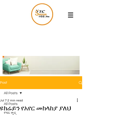
Post
All Posts
Jul 7
2 min read
All Posts
ዩክሬይን የአየር መከላከያ ያለህ
የዛሬ ወሬ