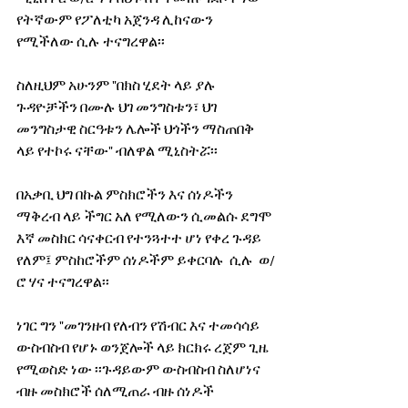
የትኛውም የፖለቲካ አጀንዳ ሊከናውን 
የሚችለው ሲሉ ተናግረዋል፡፡
ስለዚህም አሁንም "በክስ ሂደት ላይ ያሉ 
ጉዳዮቻችን በሙሉ ህገ መንግስቱን፣ ህገ 
መንግስታዊ ስርዓቱን ሌሎች ህጎችን ማስጠበቅ 
ላይ የተኮሩ ናቸው" ብለዋል ሚኒስትሯ፡፡
በአቃቢ ህግ በኩል ምስክሮችን እና ሰነዶችን 
ማቅረብ ላይ ችግር አለ የሚለውን ሲመልሱ ደግሞ 
እኛ መስክር ሳናቀርብ የተንጓተተ ሆነ የቀረ ጉዳይ 
የለም፤ ምስከሮችም ሰነዶችም ይቀርባሉ  ሲሉ  ወ/
ሮ ሃና ተናግረዋል፡፡
ነገር ግን "መገንዘብ የለብን የሽብር እና ተመሳሳይ 
ውስብስብ የሆኑ ወንጀሎች ላይ ክርክሩ ረጀም ጊዜ 
የሚወስድ ነው ፡፡ጉዳይውም ውስብስብ ስለሆነና 
ብዙ መስክሮች ሰለሚጠራ ብዙ ሰነዶች 