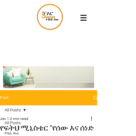
Post
All Posts
Jan 1
2 min read
All Posts
የፍትህ ሚኒስቴር "የሰው እና ሰነድ
የዛሬ ወሬ