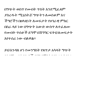
በግጭት ወስጥ የመብት ጥስት እንደሚፈጸም 
ያስረዱት ሚኒስትሯ ግጭትን ለመስቆም እና 
ችግሮችን በዘላቂነት ለመፍታት የሀገራዊ ምክር 
በስራ ላይ ነው በግጭት አውድ ውስጥ ለተፈጸሙ 
የመብት ጥሰቶች ደግሞ በሽግግር ፍትህ ለመፍታት 
እየተሰራ ነው ብለዋል፡፡
ይህ እንዳለ ሆነ የመንግስት የጸጥታ አካላት ግጭት 
ባለባቸው አካባቢዎች የህግ የማስከበርስራን እየሰሩ 
እንደሆነ ጠቁመዋል፡፡
ሙሉ ዘገባውን ያድምጡ….. 
ያሬድ እንዳሻው
የሸገርን ወሬዎች፣ መረጃ እና ፕሮግራሞች 