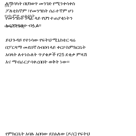
ለማሳካት በህገወጥ መንገድ የሚንቀሳቀስ 
547
ፖለቲከኛም ፣የመንግስት ሰራተኛም ሆነ 
የሀኪምዎ መልዕክት
የመንግስት ሃላፊ ላይ የህግ ተጠያቂነትን 
አረጋግጣለሁ ብሏል፡፡
ባዮቴክኖሎጂ
ይህ ጉዳይ የተነሳው የፍትህ ሚኒስቴር ዛሬ 
በፓርላማ መደበኛ ስብሰባ ላይ ቀርቦ ከምክርቤት 
አባላት ለተነሱለት ጥያቄዎች የ25 ደቂቃ ምላሽ 
እና ማብራርያ ባቀረበበት ወቅት ነው፡፡
የምክርቤት አባሉ አበባው ደስአለው (ዶ/ር) የፍትህ 