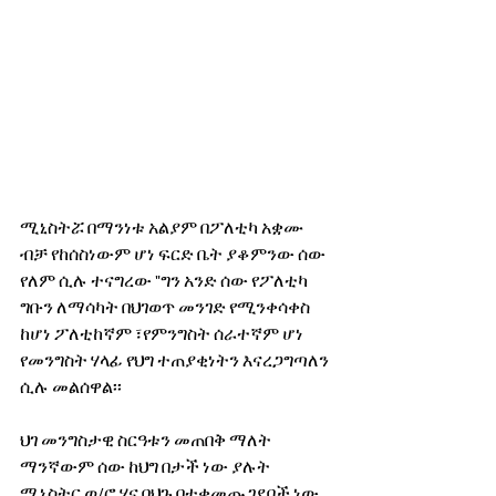
ሚኒስትሯ በማንነቱ አልያም በፖለቲካ አቋሙ 
ብቻ የከሰስነውም ሆነ ፍርድ ቤት ያቆምንው ሰው 
የለም ሲሉ ተናግረው "ግን አንድ ሰው የፖለቲካ 
ግቡን ለማሳካት በህገወጥ መንገድ የሚንቀሳቀስ 
ከሆነ ፖለቲከኛም ፣የምንግስት ሰራተኛም ሆነ 
የመንግስት ሃላፊ የህግ ተጠያቂነትን እናረጋግጣለን 
ሲሉ መልሰዋል፡፡
ህገ መንግስታዊ ስርዓቱን መጠበቅ ማለት 
ማንኛውም ሰው ከህግ በታች ነው ያሉት 
ሚኒስትር ወ/ሮ ሃና በህጉ በተቀመጡ ገደቦች ነው 