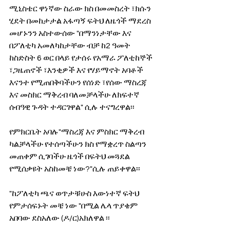
ሚኒስቴር ዋነኛው ስራው ክስ በመመስረት ፣ክሱን 
ሂደት በመከታታል አፋጣኝ ፍትህ ለዜጎች ማደረስ 
መሆኑንን አስተውሰው "በማንነታቸው እና  
በፖለቲካ አመለካከታቸው ብቻ ከ2 ዓመት 
ከስድስት 6 ወር በላይ የታሰሩ የአማራ ፖለቲከኞች 
፣ጋዜጠኖች ፣እንቂዎች እና የሃይማኖት አባቶች 
እናንተ የሚጠበቅባችሁን የሰነድ ፣የሰው ማስረጃ 
እና መስክር ማቅረብ ባለመቻላችሁ ለክፍተኛ 
ሰብዓዊ ጉዳት ተዳርገዋል" ሲሉ ተናግረዋል፡፡
የምክርቤት አባሉ"ማስረጃ እና ምስክር ማቅረብ 
ካልቻላችሁ የተሰጣችሁን ክስ የማቋረጥ ስልጣን 
መጠቀም ሲገባችሁ ዜጎች በፍትህ መጓደል 
የሚሰቃዩት አስከመቼ ነው?"ሲሉ ጠይቀዋል፡፡
"ከፖለቲካ ጫና ወጥታቹሁስ እውነተኛ ፍትህ 
የምታሰፍኑት መቼ ነው "በሚል ሌላ ጥያቄም 
አበባው ደስአለው (ዶ/ር)አክለዋል ፡፡