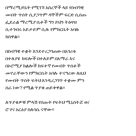
በማረሚያቤት የሚገኙ አስረኞች ላይ የሰብዓዊ 
መብት ጥሰት ሲያጋጥም ዳኞችም ፍርድ ሲሰጡ 
ፌደራል ማረሚያ ቤቶች ግን ይህን ትዕዛዝ 
ሲተገብሩ አይታይም ሲሉ የምክርቤት አባሉ 
ከስዋል፡፡
በስብዓዊ ተቋት እንደተረጋገጠው በአገሪቱ 
በተለያዩ  ክፍሎች በተለይም በአማራ እና 
በኦሮሚያ ክልሎች ከፍተኛ የመብት ጥሰቶች 
መኖራቸውን የምክርቤት አባሉ ተናግረው ለዚህ 
የመብት ጥሰት ፍትህ እንዲረጋገጥ ተቋሙ ምን 
ሰራ ነው? የሚል ጥያቄ ጠይቀዋል፡፡
ለጥያቄዎቹ ምላሽ የሰጡት የፍትህ ሚኒስትሯ ወ/
ሮ ሃና አርዕያ ስለሳሴ ናቸው፡፡