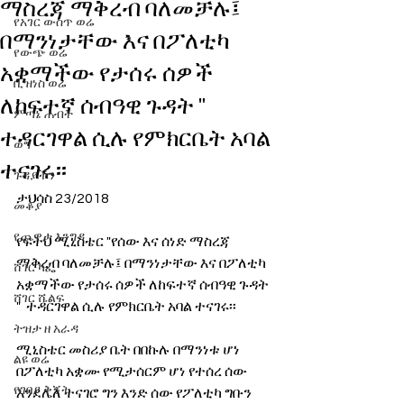
ማስረጃ ማቅረብ ባለመቻሉ፤
የአገር ውስጥ ወሬ
በማንነታቸው እና በፖለቲካ
የውጭ ወሬ
አቋማችው የታሰሩ ሰዎች
ቢዝነስ ወሬ
ለከፍተኛ ሰብዓዊ ጉዳት "
ምጣኔ ሐብት
ተዳርገዋል ሲሉ የምክርቤት አባል
ወግ
ተናገሩ፡፡
ጉዳያችን
ታህሳስ 23/2018 
መቆያ
የጨዋታ እንግዳ
የፍትህ ሚኒስቴር "የሰው እና ሰነድ ማስረጃ 
ማቅረብ ባለመቻሉ፤ በማንነታቸው እና በፖለቲካ 
ሸገር ካፌ
አቋማችው የታሰሩ ሰዎች ለከፍተኛ ሰብዓዊ ጉዳት 
ሸገር ሼልፍ
"  ተዳርገዋል ሲሉ የምክርቤት አባል ተናገሩ፡፡
ትዝታ ዘ አራዳ
ሚኒስቴር መስሪያ ቤት በበኩሉ በማንነቱ ሆነ 
ልዩ ወሬ
በፖለቲካ አቋሙ የሚታሰርም ሆነ የተሰረ ሰው 
የገበያ ቅኝት
እንደሌለ ተናገሮ ግን እንድ ሰው የፖለቲካ ግቡን 