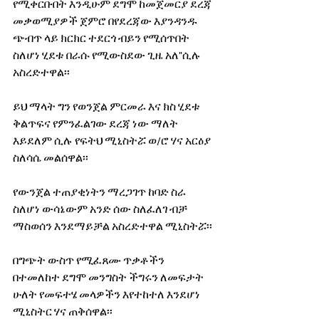
የሚቀርቡበት እንዲሁም ደግሞ ከመጀመርያ ደረጃ 
መቃወሚያዎች ጀምሮ በየደረጃው እያንዳንዱ 
ጭብጥ ላይ ክርክር ተደርጎ ብይን የሚሰጥበት 
ስለሆነ ሂደቱ በራሱ የሚውስደው ጊዜ አለ"ሲሉ 
አስረድተዋል፡፡
ይህ ማላት ግን የወንጀል ምርመራ እና ክስ ሂደቱ 
ቅልጥፍና የምንፈልገው ደረጃ ነው ማለት 
እይደለም ሲሉ የፍትህ ሚኒስትሯ ወ/ሮ ሃና አርዕያ 
ስለሳሴ መልሰዋል፡፡
የውንጀል ተጠያቂነትን ማረጋገጥ ከባድ ስራ 
ስለሆነ ውሳኔውም አንድ ሰው ስለፈለገ ብቻ 
ማስወሰን እንደማይቻል አስረድተዋል ሚኒስትሯ፡፡
በግጭት ውስጥ የሚፈጸሙ ጥቃቶችን 
በተመለከተ ደግሞ መንግስት ችግሩን ለመፍታት 
ሁለት የመፍተሄ መላዎችን እየተከተለ እንደሆነ 
ሚኒስትር ሃና ጠቅሰዋል፡፡