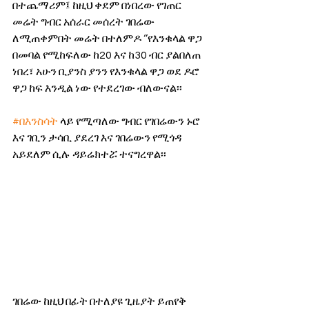
በተጨማሪም፤ ከዚህ ቀደም በነበረው የገጠር 
መሬት ግብር አሰራር መሰረት ገበሬው 
ለሚጠቀምበት መሬት በተለምዶ ‘’የእንቁላል ዋጋ 
በመባል የሚከፍለው ከ20 እና ከ30 ብር ያልበለጠ 
ነበረ፣ አሁን ቢያንስ ያንን የእንቁላል ዋጋ ወደ ዶሮ 
ዋጋ ከፍ እንዲል ነው የተደረገው ብለውናል፡፡ 
#በእንስሳት
 ላይ የሚጣለው ግብር የገበሬውን ኑሮ 
እና ገቢን ታሳቢ ያደረገ እና ገበሬውን የሚጎዳ 
አይደለም ሲሉ ዳይሬክተሯ ተናግረዋል፡፡
ገበሬው ከዚህ በፊት በተለያዩ ጊዜያት ይጠየቅ 