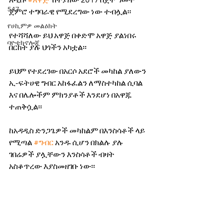
አዲሱ 
#አዋጅ
  ከተያዘው 2017 በጀት ዓመት 
547
ጀምሮ ተግባራዊ የሚደረግው ነው ተብሏል፡፡
የሀኪምዎ መልዕክት
የተሻሻለው ይህ አዋጅ በቀድሞ አዋጅ ያልነበሩ 
ባዮቴክኖሎጂ
በርከት ያሉ ህጎችን አካቷል፡፡
ይህም የተደረገው በአርሶ አደሮች መካከል ያለውን 
ኢ-ፍትሀዊ ግብር አከፋፈልን ለማስተካከል ሲባል 
እና በሌሎችም ምክንያቶች እንደሆነ በአዋጁ 
ተጠቅሷል፡፡
ከአዳዲስ ድንጋጌዎች መካከልም በእንስሳቶች ላይ 
የሚጣል 
#ግብር
 አንዱ ሲሆን በክልሉ ያሉ 
ገበሬዎች ያሏቸውን እንስሳቶች ብዛት 
አስቆጥረው እያስመዘገቡ ነው፡፡