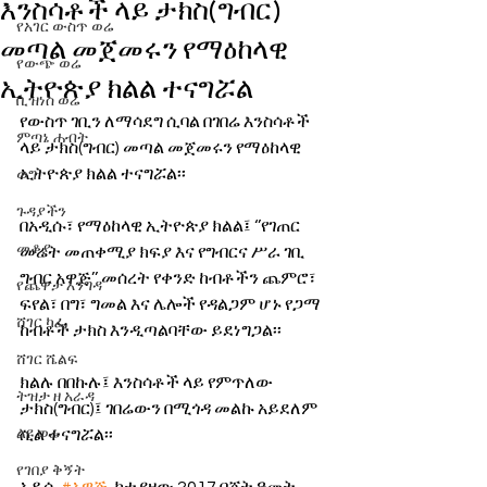
እንስሳቶች ላይ ታክስ(ግብር)
የአገር ውስጥ ወሬ
መጣል መጀመሩን የማዕከላዊ
የውጭ ወሬ
ኢትዮጵያ ክልል ተናግሯል
ቢዝነስ ወሬ
የውስጥ ገቢን ለማሳደግ ሲባል በገበሬ እንስሳቶች 
ምጣኔ ሐብት
ላይ ታክስ(ግብር) መጣል መጀመሩን የማዕከላዊ 
ኢትዮጵያ ክልል ተናግሯል፡፡
ወግ
ጉዳያችን
በአዲሱ፣ የማዕከላዊ ኢትዮጵያ ክልል፤ ‘’የገጠር 
መቆያ
መሬት መጠቀሚያ ክፍያ እና የግብርና ሥራ ገቢ 
ግብር አዋጅ’’ መሰረት የቀንድ ከብቶችን ጨምሮ፣ 
የጨዋታ እንግዳ
ፍየል፣ በግ፣ ግመል እና ሌሎች የዳልጋም ሆኑ የጋማ 
ሸገር ካፌ
ከብቶች ታክስ እንዲጣልባቸው ይደነግጋል፡፡
ሸገር ሼልፍ
ክልሉ በበኩሉ፤ እንስሳቶች ላይ የምጥለው 
ትዝታ ዘ አራዳ
ታክስ(ግብር)፤ ገበሬውን በሚጎዳ መልኩ አይደለም 
ልዩ ወሬ
ሲል ተናግሯል፡፡ 
የገበያ ቅኝት