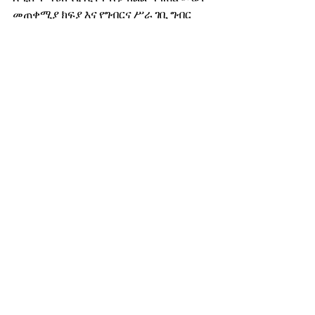
መጠቀሚያ ክፍያ እና የግብርና ሥራ ገቢ ግብር 
አዋጅ’’ ማንኛውም የገጠር መሬት የመጠቀም 
መብት ያለው አርሶ አደር ለምርት ባይጠቀምም 
በሄክታር ለግብርና የገቢ ግብር 450 ብር መክፈል 
እንዳለበት ያስረዳል፡፡
ማንያዘዋል ጌታሁን
የዛሬ ወሬ
የአገር ውስጥ ወሬ
See All
Recent Posts