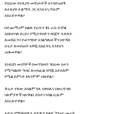
የነበረው የተለያዩ መዋጮዎች እንዳይጠየቅ 
ከተለያዩ ተቋማት ጋር እንደተነጋገሩም 
አስረድተዋል፡፡ 
በተጨማሪም ክልሉ የራሱን ገቢ ራሱ ይቻል 
እስከተባለ ድረስ፣ የሚታይበትን የበጀት ጉድለት 
ለመሸፈንና የመንግስት አገልግሎቶችን በተሻለ 
ሁኔታ ለመስጠት አዋጁ አስፈላጊ እንደሆነ 
ጠቁመዋል፡፡ 
እነዚህን መነሾዎች በመገንዘብ፤ ገበሬው አሁን 
የሚጣልበት ግብር ለመክፈል ዝግጁ አይደለም 
የሚል እምነት የለንምም ብለዋል፡፡ 
ቅሬታ ያለው አካልም ካለ  በቀበሌና በወረዳ ባሉ 
ባለሞያዎች በአግባቡ ይስተናገዳል ሲሉም 
አስረድተዋል፡፡ 
አዲሱ የማዕከላዊ ኢትዮጵያ ክልል ‘’የገጠር መሬት 