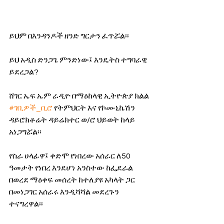
ይህም በእንዳንዶች ዘንድ ግርታን ፈጥሯል፡፡
ይህ አዲስ ድንጋጌ ምንድነው፤ እንዴትስ ተግባራዊ 
ይደረጋል? 
ሸገር ኤፍ ኤም ራዲዮ በማዕከላዊ ኢትዮጵያ ክልል 
#ገቢዎች_ቢሮ
 የትምህርት እና የኮሙኒኬሽን 
ዳይሮክቶሬት ዳይሬክተር ወ/ሮ ህይወት ከላይ 
አነጋግሯል፡፡
የስራ ሀላፊዋ፤ ቀድሞ የነበረው አሰራር ለ50 
ዓመታት የነበረ እንደሆነ አንስተው ከፌደራል 
በወረደ ማዕቀፍ መሰረት ከተለያዩ አካላት ጋር 
በመነጋገር አሰራሩ እንዲሻሻል መደረጉን 
ተናግረዋል፡፡ 